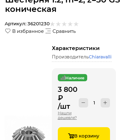
коническая
Артикул:
36201230
В избранное
Сравнить
Характеристики
Производитель
Chiaravalli
Наличие
3 800
₽
/шт
Нашли
дешевле?
В корзину