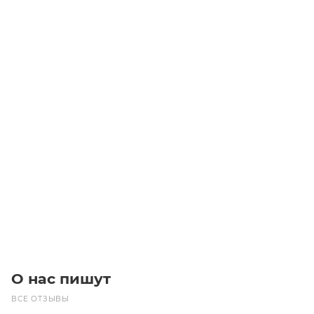
GT2 Ремень 14MGT-3850-20
Уточните наличие
Цена по запросу
Под заказ
О нас пишут
ВСЕ ОТЗЫВЫ