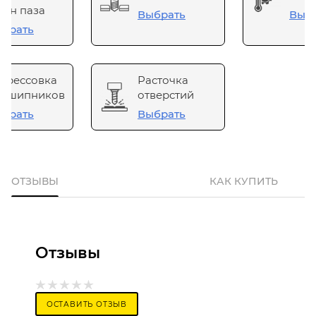
он паза
Выбрать
Выб
брать
прессовка
Расточка
одшипников
отверстий
брать
Выбрать
ОТЗЫВЫ
КАК КУПИТЬ
Отзывы
ОСТАВИТЬ ОТЗЫВ