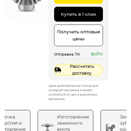
Купить в 1 клик
Получить оптовые
цены
Вт/Пт
Отправка ТК
Рассчитать
доставку
Цена действительна только для
интернет-магазина и может
отличаться от цен в розничных
магазинах
сточка
Изготовление
Зака
верстий и
зажимного
зубч
готовление
винта
коле