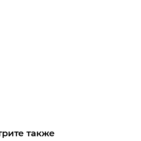
редуктор CH-06 R.10 P80 B14 B3 CHT 80B 4
чните наличие
 по запросу
трите также