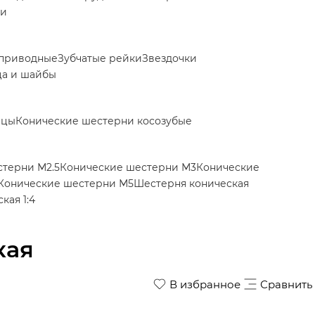
ки
приводные
Зубчатые рейки
Звездочки
ца и шайбы
ицы
Конические шестерни косозубые
терни М2.5
Конические шестерни М3
Конические
Конические шестерни М5
Шестерня коническая
кая 1:4
кая
В избранное
Сравнить