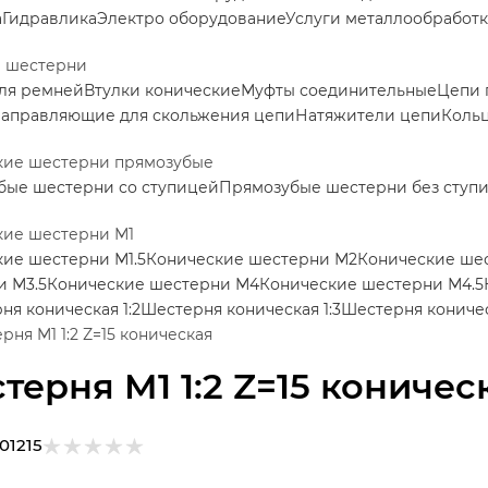
а
Гидравлика
Электро оборудование
Услуги металлообработ
е шестерни
ля ремней
Втулки конические
Муфты соединительные
Цепи 
аправляющие для скольжения цепи
Натяжители цепи
Коль
кие шестерни прямозубые
бые шестерни со ступицей
Прямозубые шестерни без ступ
кие шестерни М1
ие шестерни М1.5
Конические шестерни М2
Конические шес
и М3.5
Конические шестерни М4
Конические шестерни М4.5
ня коническая 1:2
Шестерня коническая 1:3
Шестерня коничес
рня M1 1:2 Z=15 коническая
терня M1 1:2 Z=15 коничес
01215