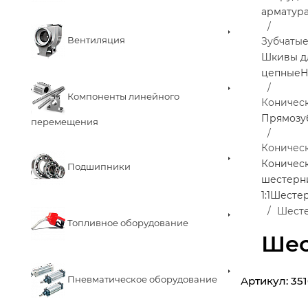
арматур
Вентиляция
Зубчаты
Шкивы д
цепные
Н
Компоненты линейного
Коничес
Прямозу
перемещения
Коничес
Коническ
Подшипники
шестерн
1:1
Шестер
Шесте
Топливное оборудование
Шес
Пневматическое оборудование
Артикул:
351