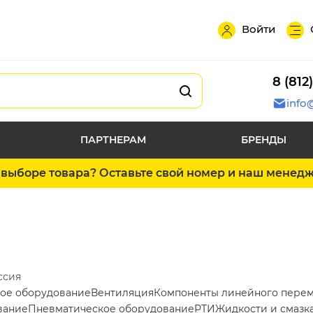
Войти
8 (812
info
ПАРТНЕРАМ
БРЕНДЫ
выборе товара? Оставьте свой номер и наш менед
ссия
ое оборудование
Вентиляция
Компоненты линейного пере
вание
Пневматическое оборудование
РТИ
Жидкости и смазк