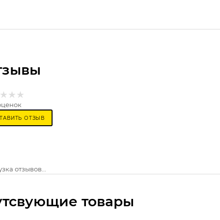
тзывы
оценок
ТАВИТЬ ОТЗЫВ
зка отзывов...
утсвующие товары