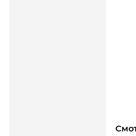
Мотор-
Уто
Цена
Смо