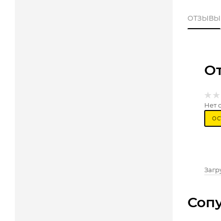
ОТЗЫВЫ
О
Нет 
ОС
Загру
Соп