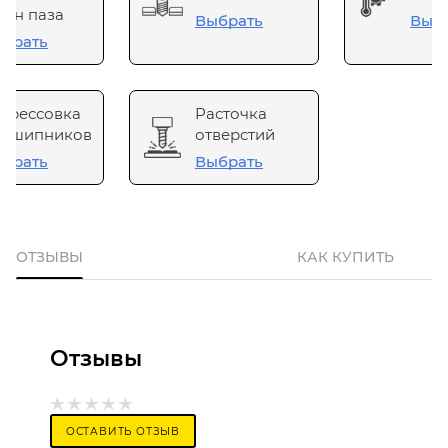
он паза
Выбрать
Выб
брать
прессовка
Расточка
одшипников
отверстий
брать
Выбрать
ОТЗЫВЫ
КАК КУПИТЬ
Отзывы
ОСТАВИТЬ ОТЗЫВ