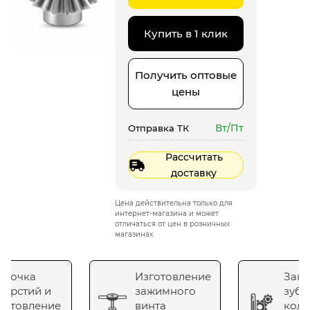
Купить в 1 клик
Получить оптовые
цены
Вт/Пт
Отправка ТК
Рассчитать
доставку
Цена действительна только для
интернет-магазина и может
отличаться от цен в розничных
магазинах
сточка
Изготовление
Зака
верстий и
зажимного
зубч
готовление
винта
коле