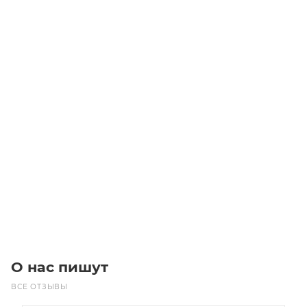
Мотор-редуктор NMRV110-30-47-3.0
Уточните наличие
Цена по запросу
Под заказ
О нас пишут
ВСЕ ОТЗЫВЫ