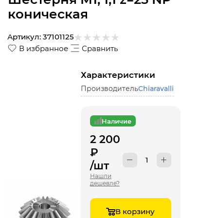
коническая
Артикул:
37101125
В избранное
Сравнить
Характеристики
Производитель
Chiaravalli
Наличие
2 200
₽
/шт
Нашли
дешевле?
В корзину