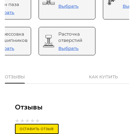
он паза
Выбрать
Выб
брать
прессовка
Расточка
одшипников
отверстий
брать
Выбрать
ОТЗЫВЫ
КАК КУПИТЬ
Отзывы
ОСТАВИТЬ ОТЗЫВ