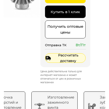
Купить в 1 клик
Получить оптовые
цены
Вт/Пт
Отправка ТК
Рассчитать
доставку
Цена действительна только для
интернет-магазина и может
отличаться от цен в розничных
магазинах
сточка
Изготовление
Зака
верстий и
зажимного
зубч
готовление
винта
коле