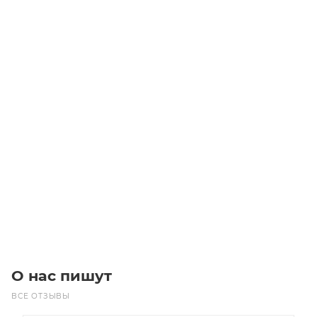
Звездочка 06B-3 без ступицы, под расточку, Z=80
Уточните наличие
8 100
₽
/шт
В корзину
О нас пишут
ВСЕ ОТЗЫВЫ