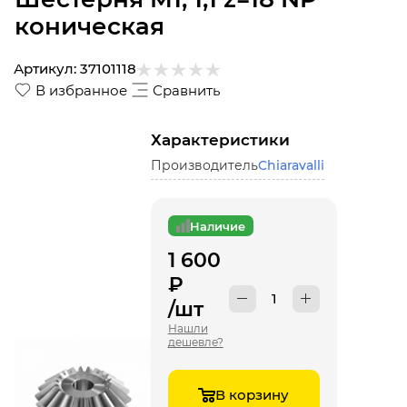
коническая
Артикул:
37101118
В избранное
Сравнить
Характеристики
Производитель
Chiaravalli
Наличие
1 600
₽
/шт
Нашли
дешевле?
В корзину