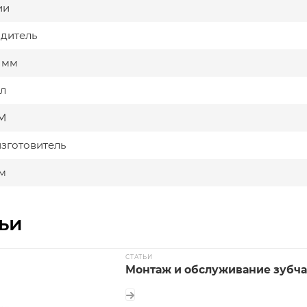
ии
дитель
, мм
л
М
изготовитель
мм
ьи
СТАТЬИ
Монтаж и обслуживание зубча