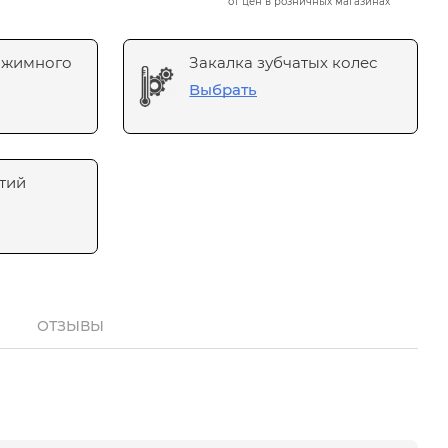
от цен в розничных магазинах
ажимного
Закалка зубчатых колес
Выбрать
тий
ОТЗЫВЫ