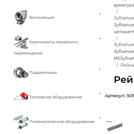
арматур
Вентиляция
Зубчаты
Зубчаты
цепные
Н
Компоненты линейного
Зубчаты
Зубчатые
перемещения
М5
Зубча
Рейка
Подшипники
Рей
Артикул:
30
Топливное оборудование
Пневматическое оборудование