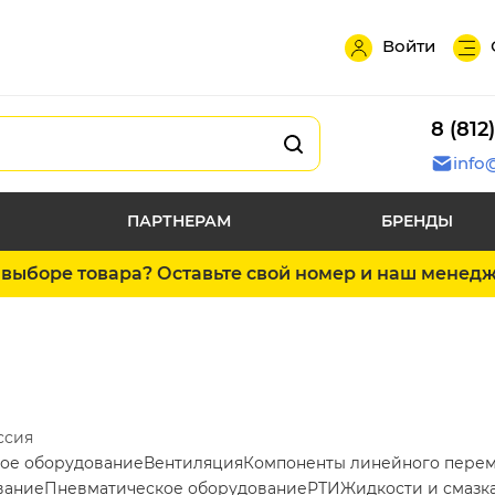
Войти
8 (812
info
ПАРТНЕРАМ
БРЕНДЫ
выборе товара? Оставьте свой номер и наш менед
ссия
ое оборудование
Вентиляция
Компоненты линейного пере
вание
Пневматическое оборудование
РТИ
Жидкости и смазк