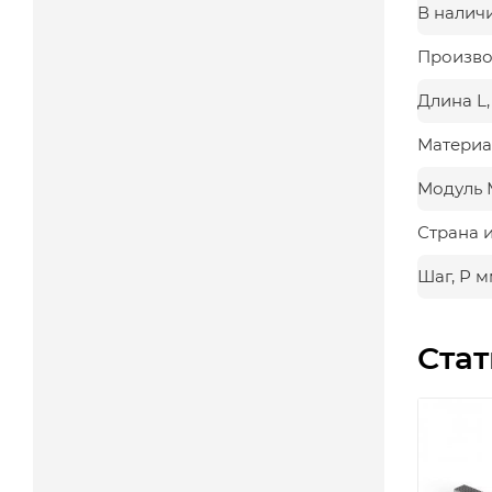
В налич
Произво
Длина L
Материа
Модуль 
Страна 
Шаг, Р 
Стат