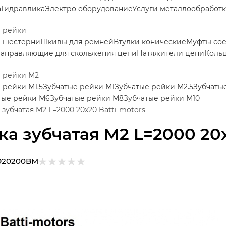
а
Гидравлика
Электро оборудование
Услуги металлообработ
е рейки
е шестерни
Шкивы для ремней
Втулки конические
Муфты со
аправляющие для скольжения цепи
Натяжители цепи
Коль
е рейки М2
 рейки М1.5
Зубчатые рейки М1
Зубчатые рейки М2.5
Зубчаты
тые рейки М6
Зубчатые рейки М8
Зубчатые рейки М10
 зубчатая M2 L=2000 20x20 Batti-motors
ка зубчатая M2 L=2000 20x
920200BM