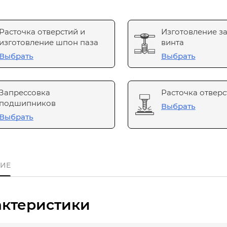
Расточка отверстий и
Изготовление з
изготовление шпон паза
винта
Выбрать
Выбрать
Запрессовка
Расточка отверс
подшипников
Выбрать
Выбрать
ИЕ
актеристики