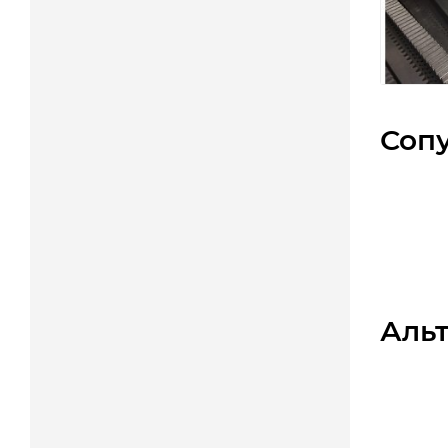
Соп
Аль