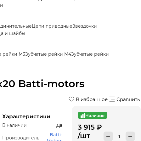
ки
единительные
Цепи приводные
Звездочки
ца и шайбы
е рейки М3
Зубчатые рейки М4
Зубчатые рейки
20 Batti-motors
В избранное
Сравнить
Наличие
Характеристики
В наличии
Да
3 915
₽
/шт
Batti-
Производитель
Motors