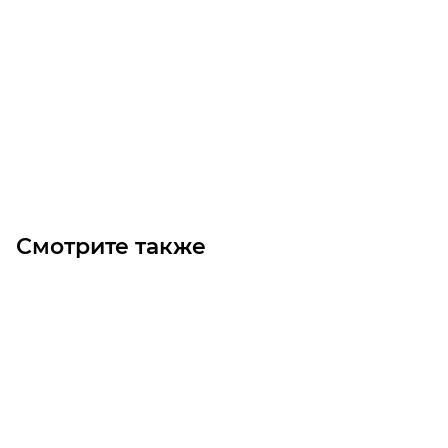
Линейный модуль YR-HGHS210F-BM-5-500
Уточните наличие
Цена по запросу
Под заказ
Смотрите также