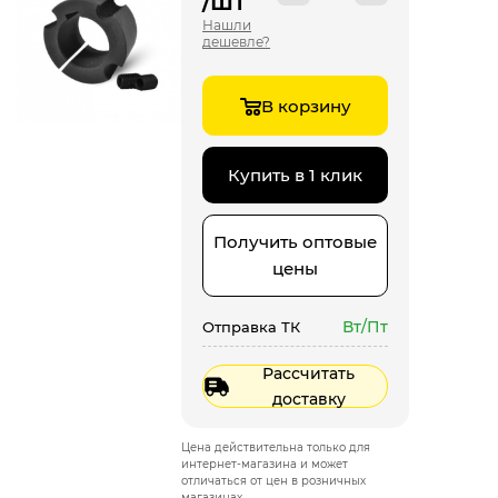
/шт
Нашли
дешевле?
В корзину
Купить в 1 клик
Получить оптовые
цены
Вт/Пт
Отправка ТК
Рассчитать
доставку
Цена действительна только для
интернет-магазина и может
отличаться от цен в розничных
магазинах