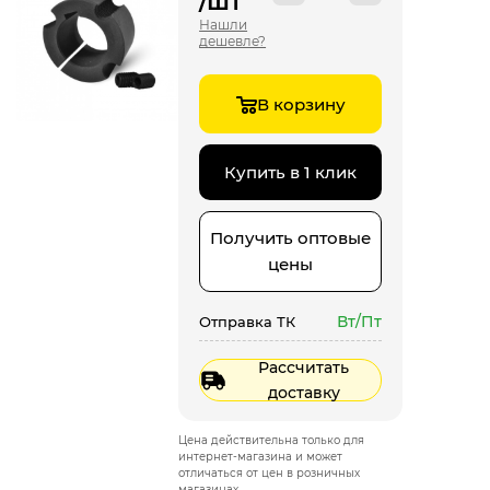
/шт
Нашли
дешевле?
В корзину
Купить в 1 клик
Получить оптовые
цены
Вт/Пт
Отправка ТК
Рассчитать
доставку
Цена действительна только для
интернет-магазина и может
отличаться от цен в розничных
магазинах