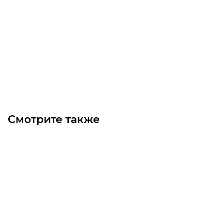
HTD 14M-40-38 TB2517 Шкив зубчатый
Мало
7 800
₽
/шт
В корзину
Смотрите также