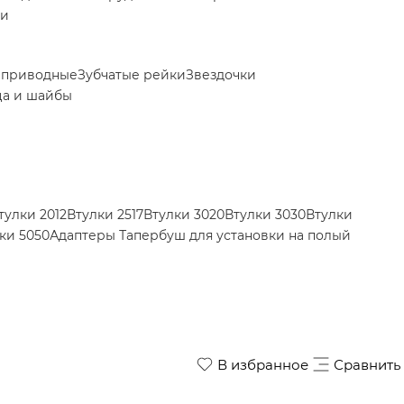
ки
 приводные
Зубчатые рейки
Звездочки
ца и шайбы
тулки 2012
Втулки 2517
Втулки 3020
Втулки 3030
Втулки
ки 5050
Адаптеры Тапербуш для установки на полый
В избранное
Сравнить