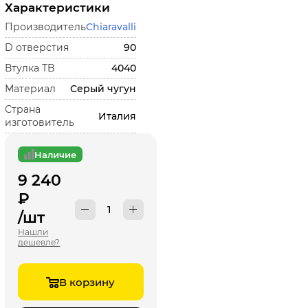
Характеристики
Производитель
Chiaravalli
D отверстия
90
Втулка TB
4040
Материал
Серый чугун
Страна
Италия
изготовитель
Наличие
9 240
₽
/шт
Нашли
дешевле?
В корзину