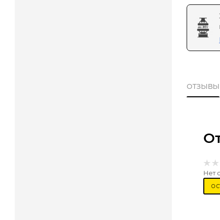
ОТЗЫВЫ
О
Нет 
ОС