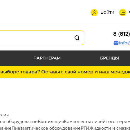
Войти
8 (812
info
ПАРТНЕРАМ
БРЕНДЫ
выборе товара? Оставьте свой номер и наш менед
ссия
ое оборудование
Вентиляция
Компоненты линейного пере
вание
Пневматическое оборудование
РТИ
Жидкости и смазк