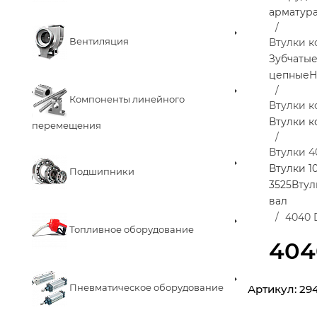
арматур
Вентиляция
Втулки к
Зубчаты
цепные
Н
Компоненты линейного
Втулки 
Втулки 
перемещения
Втулки 4
Втулки 1
Подшипники
3525
Втул
вал
4040 
Топливное оборудование
404
Пневматическое оборудование
Артикул:
29