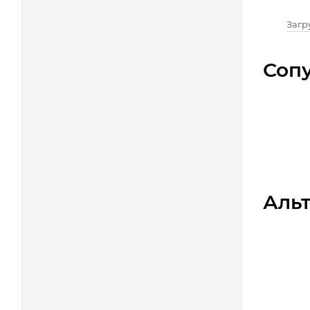
Загру
Соп
Аль