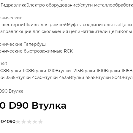
а
Гидравлика
Электро оборудование
Услуги металлообработ
онические
е шестерни
Шкивы для ремней
Муфты соединительные
Цепи
аправляющие для скольжения цепи
Натяжители цепи
Коль
конические Тапербуш
конические быстрозажимные RCK
040
008
Втулки 1108
Втулки 1210
Втулки 1215
Втулки 1610
Втулки 1615
В
ки 3535
Втулки 4030
Втулки 4535
Втулки 4545
Втулки 5040
Втул
D90 Втулка
0 D90 Втулка
404090