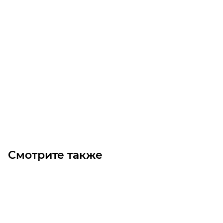
GT3 1587 3MGT 15 Ремень (Gates)
Уточните наличие
Цена по запросу
Под заказ
Смотрите также