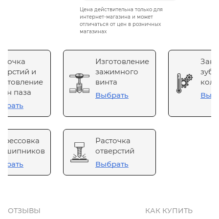
Цена действительна только для
интернет-магазина и может
отличаться от цен в розничных
магазинах
сточка
Изготовление
Зака
верстий и
зажимного
зубч
готовление
винта
коле
он паза
Выбрать
Выб
брать
прессовка
Расточка
одшипников
отверстий
брать
Выбрать
ОТЗЫВЫ
КАК КУПИТЬ