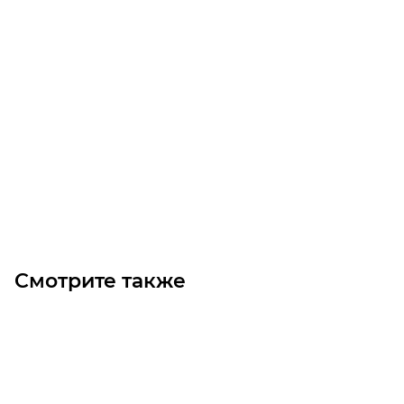
LM35L линейный подшипник (удлиненный)
Уточните наличие
Цена по запросу
Под заказ
Смотрите также