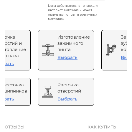
Цена действительна только для
интернет-магазина и может
отличаться от цен в розничных
магазинах
сточка
Изготовление
Зака
верстий и
зажимного
зубч
готовление
винта
коле
он паза
Выбрать
Выб
брать
прессовка
Расточка
одшипников
отверстий
брать
Выбрать
ОТЗЫВЫ
КАК КУПИТЬ