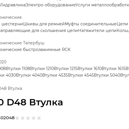
а
Гидравлика
Электро оборудование
Услуги металлообработ
онические
е шестерни
Шкивы для ремней
Муфты соединительные
Цепи
аправляющие для скольжения цепи
Натяжители цепи
Коль
конические Тапербуш
конические быстрозажимные RCK
020
008
Втулки 1108
Втулки 1210
Втулки 1215
Втулки 1610
Втулки 1615
В
ки 4030
Втулки 4040
Втулки 4535
Втулки 4545
Втулки 5040
Вту
D48 Втулка
0 D48 Втулка
302048