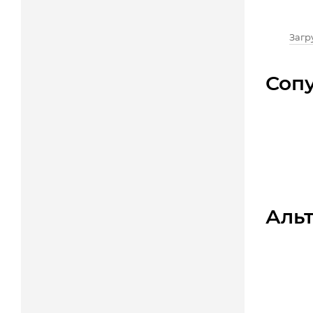
Загру
Соп
Аль