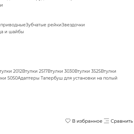
ки
 приводные
Зубчатые рейки
Звездочки
ца и шайбы
тулки 2012
Втулки 2517
Втулки 3030
Втулки 3525
Втулки
лки 5050
Адаптеры Тапербуш для установки на полый
В избранное
Сравнить