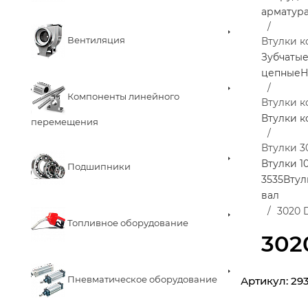
арматур
Вентиляция
Втулки к
Зубчаты
цепные
Н
Компоненты линейного
Втулки 
Втулки 
перемещения
Втулки 3
Втулки 1
Подшипники
3535
Втул
вал
3020 
Топливное оборудование
302
Пневматическое оборудование
Артикул:
29