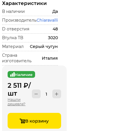
Характеристики
В наличии
Да
Производитель
Chiaravalli
D отверстия
48
Втулка TB
3020
Материал
Серый чугун
Страна
Италия
изготовитель
Наличие
2 511
₽
/
шт
Нашли
дешевле?
В корзину