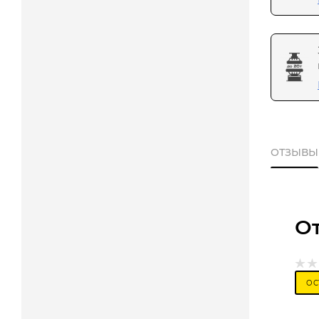
ОТЗЫВЫ
О
ОС