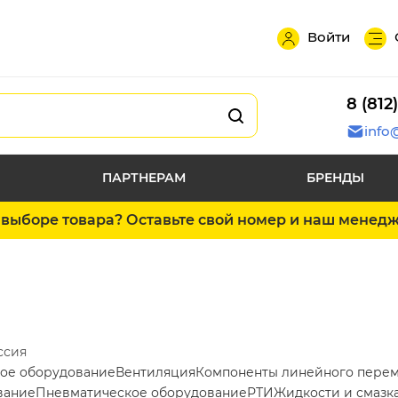
Войти
8 (812
info
ПАРТНЕРАМ
БРЕНДЫ
выборе товара? Оставьте свой номер и наш менед
ссия
ое оборудование
Вентиляция
Компоненты линейного пере
вание
Пневматическое оборудование
РТИ
Жидкости и смазк