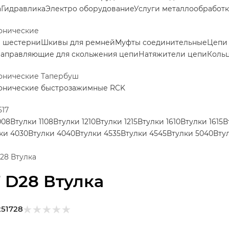
а
Гидравлика
Электро оборудование
Услуги металлообработ
онические
е шестерни
Шкивы для ремней
Муфты соединительные
Цепи
аправляющие для скольжения цепи
Натяжители цепи
Коль
конические Тапербуш
конические быстрозажимные RCK
517
008
Втулки 1108
Втулки 1210
Втулки 1215
Втулки 1610
Втулки 1615
В
ки 4030
Втулки 4040
Втулки 4535
Втулки 4545
Втулки 5040
Вту
D28 Втулка
7 D28 Втулка
251728