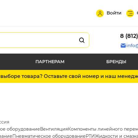
Войти
8 (812
info
ПАРТНЕРАМ
БРЕНДЫ
выборе товара? Оставьте свой номер и наш менед
ссия
ое оборудование
Вентиляция
Компоненты линейного пере
вание
Пневматическое оборудование
РТИ
Жидкости и смазк