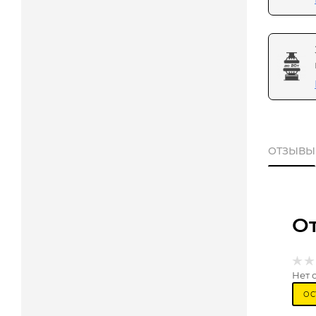
ОТЗЫВЫ
О
Нет 
ОС