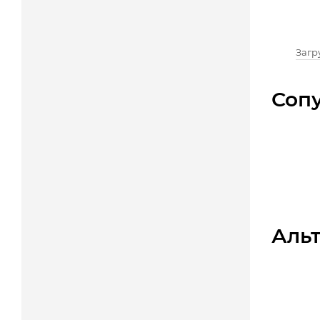
Загру
Соп
Аль