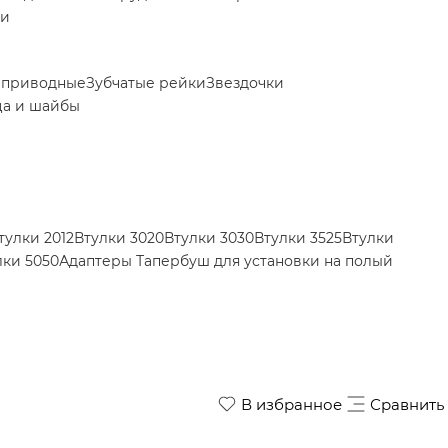
ки
 приводные
Зубчатые рейки
Звездочки
ца и шайбы
тулки 2012
Втулки 3020
Втулки 3030
Втулки 3525
Втулки
лки 5050
Адаптеры Тапербуш для установки на полый
В избранное
Сравнить