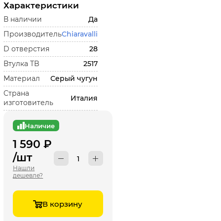
Характеристики
В наличии
Да
Производитель
Chiaravalli
D отверстия
28
Втулка TB
2517
Материал
Серый чугун
Страна
Италия
изготовитель
Наличие
1 590
₽
/шт
Нашли
дешевле?
В корзину