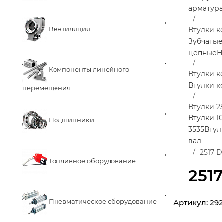
арматур
Вентиляция
Втулки к
Зубчаты
цепные
Н
Компоненты линейного
Втулки 
Втулки 
перемещения
Втулки 2
Втулки 1
Подшипники
3535
Втул
вал
2517 
Топливное оборудование
251
Пневматическое оборудование
Артикул:
29