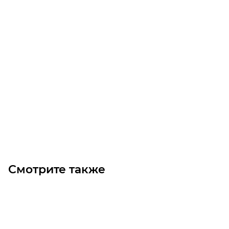
Насос ручной для бензина Petroll JS-32
Уточните наличие
Цена по запросу
Под заказ
Смотрите также