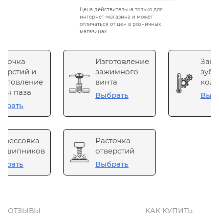
Цена действительна только для
интернет-магазина и может
отличаться от цен в розничных
магазинах
сточка
Изготовление
Зака
верстий и
зажимного
зубч
готовление
винта
коле
он паза
Выбрать
Выб
брать
прессовка
Расточка
одшипников
отверстий
брать
Выбрать
ОТЗЫВЫ
КАК КУПИТЬ