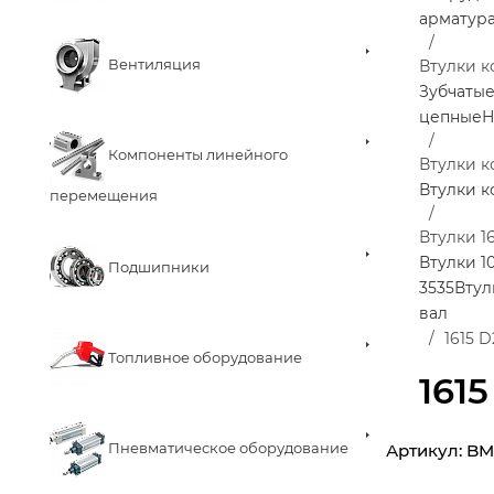
арматур
Вентиляция
Втулки к
Зубчаты
цепные
Н
Компоненты линейного
Втулки 
Втулки 
перемещения
Втулки 16
Втулки 1
Подшипники
3535
Втул
вал
1615 
Топливное оборудование
161
Пневматическое оборудование
Артикул:
BM