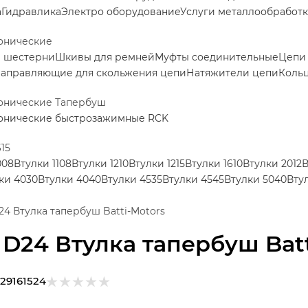
а
Гидравлика
Электро оборудование
Услуги металлообработ
онические
е шестерни
Шкивы для ремней
Муфты соединительные
Цепи
аправляющие для скольжения цепи
Натяжители цепи
Коль
конические Тапербуш
конические быстрозажимные RCK
15
008
Втулки 1108
Втулки 1210
Втулки 1215
Втулки 1610
Втулки 2012
В
ки 4030
Втулки 4040
Втулки 4535
Втулки 4545
Втулки 5040
Вту
D24 Втулка тапербуш Batti-Motors
5 D24 Втулка тапербуш Bat
29161524