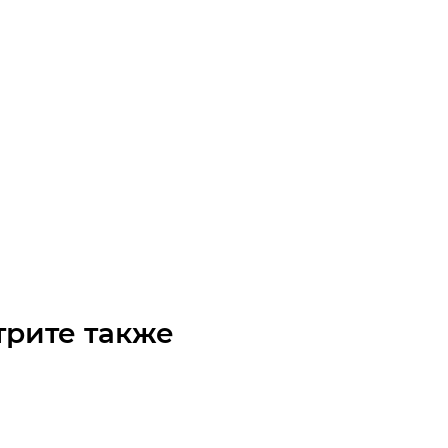
/5 1150L5 MICROV Ремень (Gates)
чните наличие
Арт.: 9467-22634
 по запросу
трите также