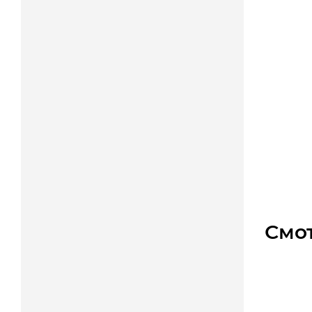
PL2921
Уто
Цена
Смо