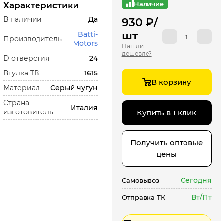
Наличие
Характеристики
В наличии
Да
930
₽
/
шт
Batti-
Производитель
Motors
Нашли
дешевле?
D отверстия
24
Втулка TB
1615
В корзину
Материал
Серый чугун
Страна
Италия
изготовитель
Купить в 1 клик
Получить оптовые
цены
Сегодня
Самовывоз
Вт/Пт
Отправка ТК