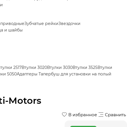
ки
 приводные
Зубчатые рейки
Звездочки
ца и шайбы
тулки 2517
Втулки 3020
Втулки 3030
Втулки 3525
Втулки
лки 5050
Адаптеры Тапербуш для установки на полый
ti-Motors
В избранное
Сравнить