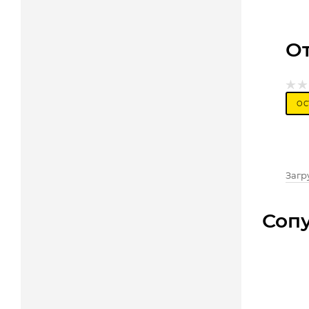
О
ОС
Загру
Соп