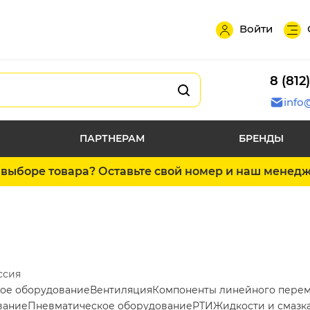
Войти
8 (812
info
ПАРТНЕРАМ
БРЕНДЫ
выборе товара? Оставьте свой номер и наш менед
ссия
ое оборудование
Вентиляция
Компоненты линейного пере
вание
Пневматическое оборудование
РТИ
Жидкости и смазк