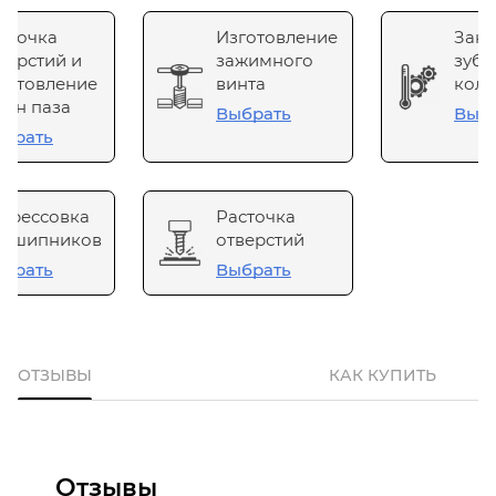
сточка
Изготовление
Зака
верстий и
зажимного
зубч
готовление
винта
коле
он паза
Выбрать
Выб
брать
прессовка
Расточка
одшипников
отверстий
брать
Выбрать
ОТЗЫВЫ
КАК КУПИТЬ
Отзывы