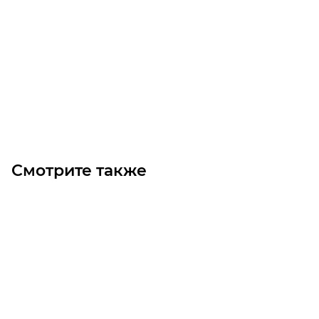
Шестерня M1.5 Z=70 со ступицей цилиндрическая
Много
1 800
₽
/шт
В корзину
Смотрите также