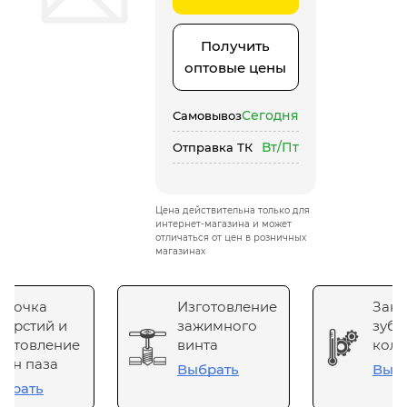
Получить
оптовые цены
Сегодня
Самовывоз
Вт/Пт
Отправка ТК
Цена действительна только для
интернет-магазина и может
отличаться от цен в розничных
магазинах
сточка
Изготовление
Зака
верстий и
зажимного
зубч
готовление
винта
коле
он паза
Выбрать
Выб
брать