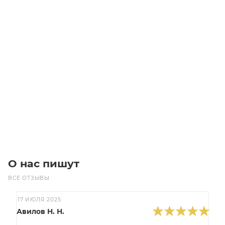
Звездочка 10B-1 без ступицы, под расточку, Z=55
Много
4 920
₽
/шт
В корзину
О нас пишут
ВСЕ ОТЗЫВЫ
17 ИЮЛЯ 2025
Авилов Н. Н.