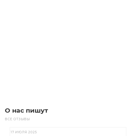
NR 32/200A Центробежные насосы
Уточните наличие
Цена по запросу
Под заказ
О нас пишут
ВСЕ ОТЗЫВЫ
17 ИЮЛЯ 2025