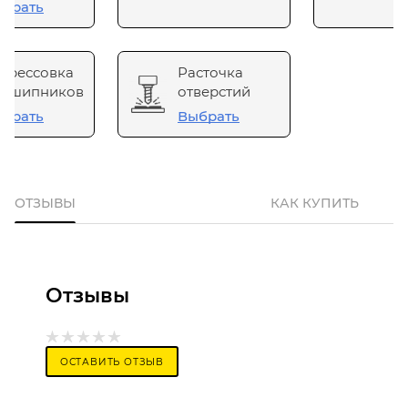
брать
прессовка
Расточка
одшипников
отверстий
брать
Выбрать
ОТЗЫВЫ
КАК КУПИТЬ
Отзывы
ОСТАВИТЬ ОТЗЫВ