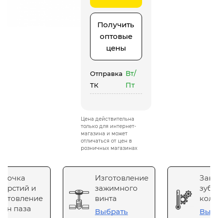
Получить
оптовые
цены
Вт/
Отправка
Пт
ТК
Цена действительна
только для интернет-
магазина и может
отличаться от цен в
розничных магазинах
сточка
Изготовление
Зака
верстий и
зажимного
зубч
готовление
винта
коле
он паза
Выбрать
Выб