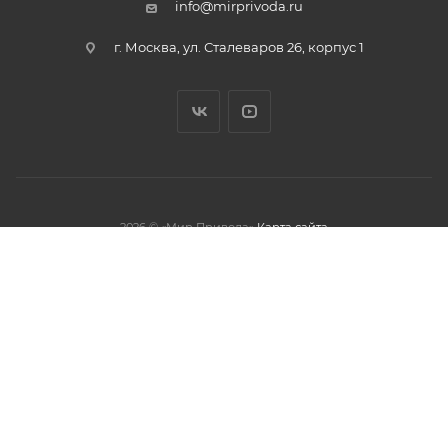
info@mirprivoda.ru
г. Москва, ул. Сталеваров 26, корпус 1
2026 © «Мир Привода»
Карта сайта
олжая использовать данный сайт,
тношении обработки персональных
обработки файлов cookies.