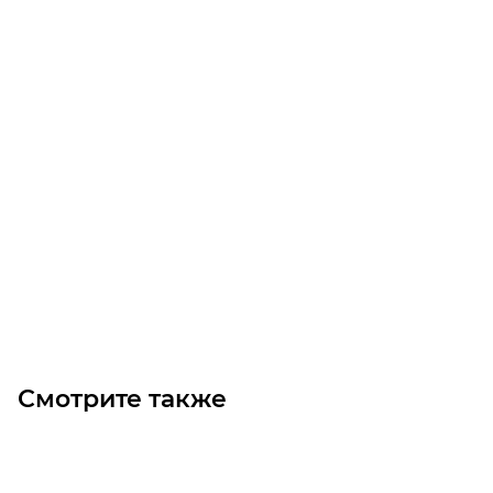
Шестерня M3 Z=36 со ступицей цилиндрическая
Много
Изготовление: 10 дней
2 520
₽
/шт
В корзину
Смотрите также