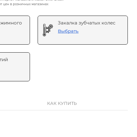
от цен в розничных магазинах
ажимного
Закалка зубчатых колес
Выбрать
тий
КАК КУПИТЬ