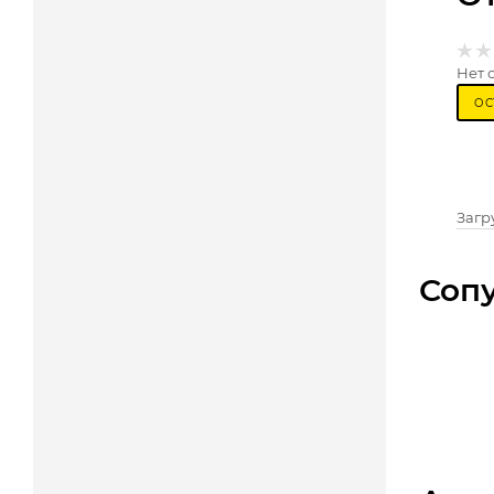
Нет 
ОС
Загру
Соп