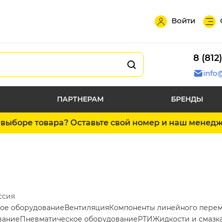
Войти
8 (812
info
ПАРТНЕРАМ
БРЕНДЫ
выборе товара? Оставьте свой номер и наш менед
ссия
ое оборудование
Вентиляция
Компоненты линейного пере
вание
Пневматическое оборудование
РТИ
Жидкости и смазк