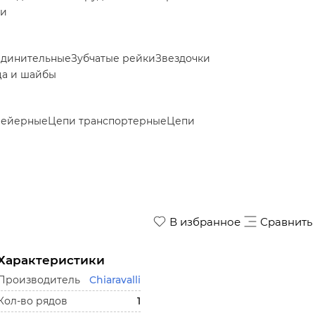
ки
единительные
Зубчатые рейки
Звездочки
ца и шайбы
вейерные
Цепи транспортерные
Цепи
В избранное
Сравнить
Характеристики
Производитель
Chiaravalli
Кол-во рядов
1