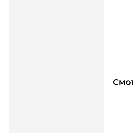
Звездо
Мал
1 100
Смо