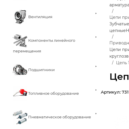
арматур
Вентиляция
Цепи пр
Зубчаты
цепные
Н
Компоненты линейного
Приводн
Цепи пр
перемещения
круглоз
Цепь 1
Подшипники
Цепь
Артикул:
73
Топливное оборудование
Пневматическое оборудование