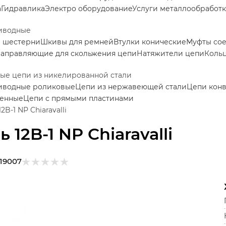
а
Гидравлика
Электро оборудование
Услуги металлообработ
иводные
е шестерни
Шкивы для ремней
Втулки конические
Муфты со
аправляющие для скольжения цепи
Натяжители цепи
Коль
ые цепи из никелированной стали
иводные роликовые
Цепи из нержавеющей стали
Цепи кон
венные
Цепи с прямыми пластинами
2B-1 NP Chiaravalli
 12B-1 NP Chiaravalli
119007