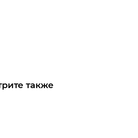
чка 10B-2 без ступицы, под расточку, Z=16
о
Арт.: 20215016
₽
/шт
трите также