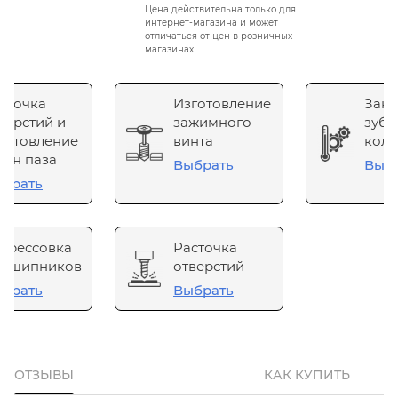
Цена действительна только для
интернет-магазина и может
отличаться от цен в розничных
магазинах
сточка
Изготовление
Зака
верстий и
зажимного
зубч
готовление
винта
коле
он паза
Выбрать
Выб
брать
прессовка
Расточка
одшипников
отверстий
брать
Выбрать
ОТЗЫВЫ
КАК КУПИТЬ