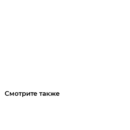
NM4 80/25B/B Насосы для воды
Уточните наличие
Цена по запросу
Под заказ
Смотрите также