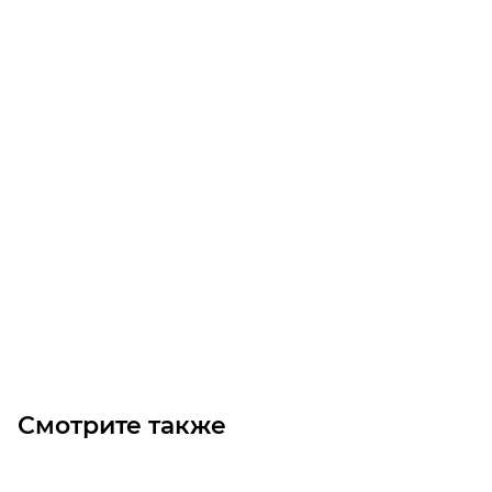
Осевой вентилятор OB1250 14Р (7.5/1000)
Уточните наличие
Цена по запросу
Под заказ
Смотрите также