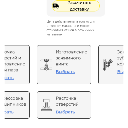
Рассчитать
доставку
Цена действительна только для
интернет-магазина и может
отличаться от цен в розничных
магазинах
сточка
Изготовление
Зака
верстий и
зажимного
зубч
готовление
винта
коле
он паза
Выбрать
Выб
брать
прессовка
Расточка
одшипников
отверстий
брать
Выбрать