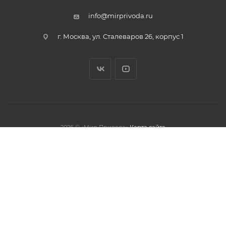
info@mirprivoda.ru
г. Москва, ул. Сталеваров 26, корпус 1
2026 © «Мир Привода»
Карта сайта
олжая использовать данный сайт,
тношении обработки персональных
обработки файлов cookies.