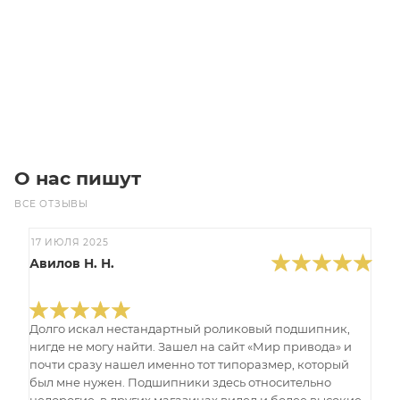
Цена по запросу
Под заказ
О нас пишут
ВСЕ ОТЗЫВЫ
17 ИЮЛЯ 2025
Авилов Н. Н.
Долго искал нестандартный роликовый подшипник,
нигде не могу найти. Зашел на сайт «Мир привода» и
почти сразу нашел именно тот типоразмер, который
был мне нужен. Подшипники здесь относительно
недорогие, в других магазинах видел и более высокие