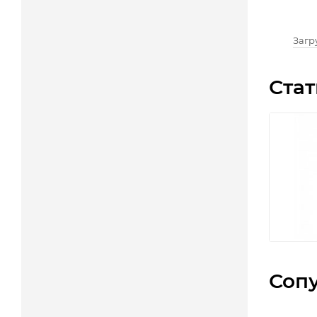
Загру
Стат
Соп