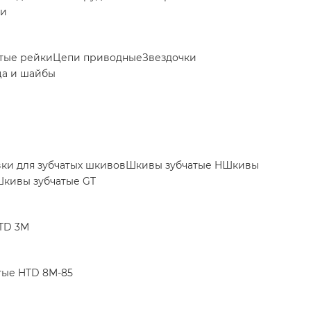
ки
тые рейки
Цепи приводные
Звездочки
ца и шайбы
вки для зубчатых шкивов
Шкивы зубчатые H
Шкивы
кивы зубчатые GT
TD 3M
тые HTD 8M-85