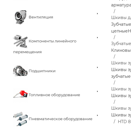
арматур
Вентиляция
Шкивы д
Зубчаты
цепные
Н
Компоненты линейного
Зубчаты
Клиновы
перемещения
Шкивы з
Шкивы з
Подшипники
зубчатые
Шкивы з
Топливное оборудование
Шкивы з
Шкивы з
Шкивы з
Пневматическое оборудование
HTD 8