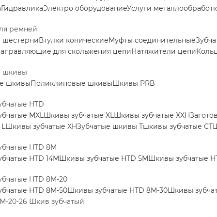
а
Гидравлика
Электро оборудование
Услуги металлообработ
ля ремней
е шестерни
Втулки конические
Муфты соединительные
Зубча
аправляющие для скольжения цепи
Натяжители цепи
Коль
е шкивы
е шкивы
Поликлиновые шкивы
Шкивы PRB
убчатые HTD
убчатые MXL
Шкивы зубчатые XL
Шкивы зубчатые XXH
Загото
 L
Шкивы зубчатые XH
Зубчатые шкивы Т
шкивы зубчатые CT
Ш
убчатые HTD 8M
убчатые HTD 14M
Шкивы зубчатые HTD 5M
Шкивы зубчатые H
убчатые HTD 8M-20
убчатые HTD 8M-50
Шкивы зубчатые HTD 8M-30
Шкивы зубча
M-20-26 Шкив зубчатый