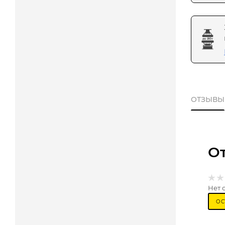
ОТЗЫВЫ
О
Нет 
ОС