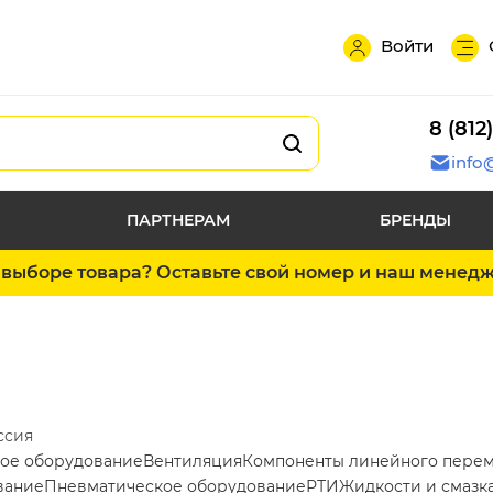
Войти
8 (812
info
ПАРТНЕРАМ
БРЕНДЫ
выборе товара? Оставьте свой номер и наш менед
ссия
ое оборудование
Вентиляция
Компоненты линейного пере
вание
Пневматическое оборудование
РТИ
Жидкости и смазк