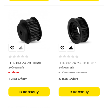
HTD 8M-20-28 Шкив
HTD 8M-20-64 TB Шкив
зубчатый
зубчатый
Мало
Уточните наличие
1 280
₽
/шт
4 830
₽
/шт
В корзину
В корзину