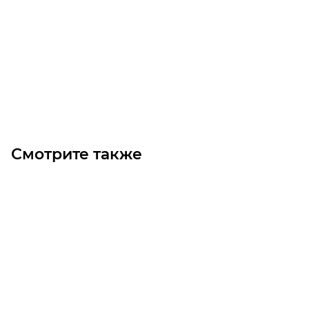
Звездочка 08B-1 без ступицы, под расточку, Z=95
Уточните наличие
7 050
₽
/шт
В корзину
Смотрите также