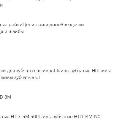
ки
тые рейки
Цепи приводные
Звездочки
ца и шайбы
вки для зубчатых шкивов
Шкивы зубчатые H
Шкивы
кивы зубчатые GT
TD 8M
атые HTD 14M-40
Шкивы зубчатые HTD 14M-170