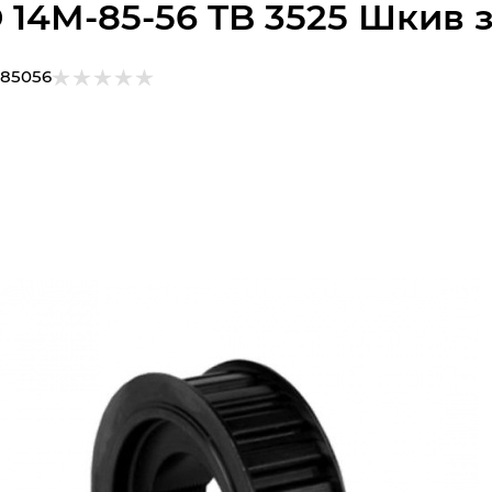
 14M-85-56 TB 3525 Шкив 
685056