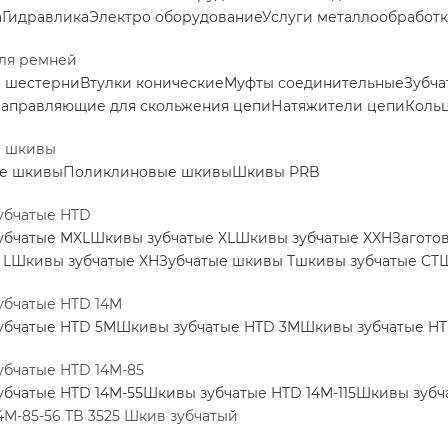
а
Гидравлика
Электро оборудование
Услуги металлообработ
ля ремней
е шестерни
Втулки конические
Муфты соединительные
Зубча
аправляющие для скольжения цепи
Натяжители цепи
Коль
е шкивы
е шкивы
Поликлиновые шкивы
Шкивы PRB
убчатые HTD
убчатые MXL
Шкивы зубчатые XL
Шкивы зубчатые XXH
Загото
 L
Шкивы зубчатые XH
Зубчатые шкивы Т
шкивы зубчатые CT
Ш
убчатые HTD 14M
убчатые HTD 5M
Шкивы зубчатые HTD 3M
Шкивы зубчатые H
бчатые HTD 14M-85
бчатые HTD 14M-55
Шкивы зубчатые HTD 14M-115
Шкивы зубч
4M-85-56 TB 3525 Шкив зубчатый