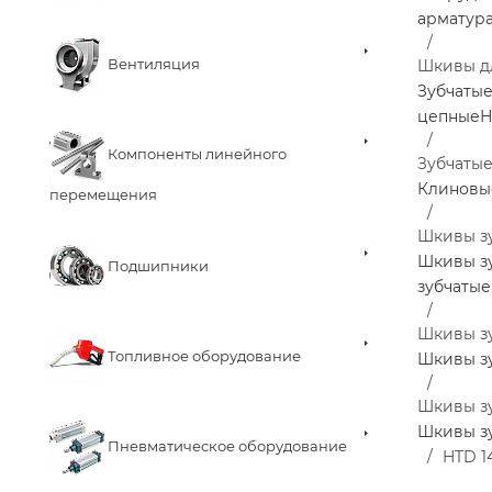
арматур
Вентиляция
Шкивы д
Зубчаты
цепные
Н
Компоненты линейного
Зубчаты
Клиновы
перемещения
Шкивы з
Шкивы з
Подшипники
зубчатые
Шкивы з
Топливное оборудование
Шкивы з
Шкивы зу
Шкивы зу
Пневматическое оборудование
HTD 1