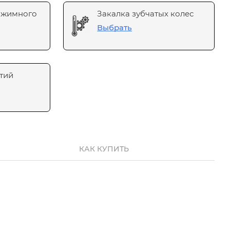
ажимного
Закалка зубчатых колес
Выбрать
тий
КАК КУПИТЬ