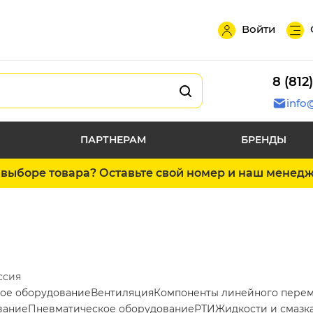
Войти
8 (812
info
ПАРТНЕРАМ
БРЕНДЫ
выборе товара? Оставьте свой номер и наш менед
ссия
ое оборудование
Вентиляция
Компоненты линейного пере
вание
Пневматическое оборудование
РТИ
Жидкости и смазк