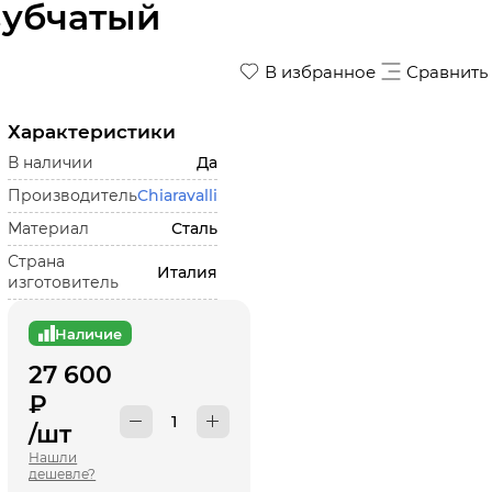
зубчатый
В избранное
Сравнить
Характеристики
В наличии
Да
Производитель
Chiaravalli
Материал
Сталь
Страна
Италия
изготовитель
Наличие
27 600
₽
/шт
Нашли
дешевле?