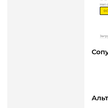
Нет 
ОС
Загру
Соп
Аль