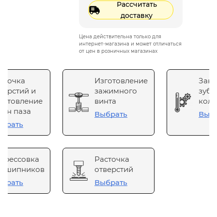
Рассчитать
доставку
Цена действительна только для
интернет-магазина и может отличаться
от цен в розничных магазинах
сточка
Изготовление
Зака
верстий и
зажимного
зубч
готовление
винта
коле
он паза
Выбрать
Выб
брать
прессовка
Расточка
одшипников
отверстий
брать
Выбрать