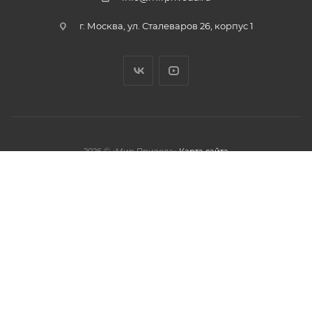
г. Москва, ул. Сталеваров 26, корпус 1
2026 © «Мир Привода»
Карта сайта
олжая использовать данный сайт,
тношении обработки персональных
обработки файлов cookies.