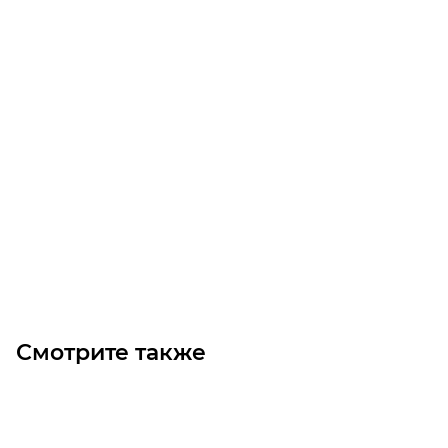
21 T5 10 Шкив зубчатый
Уточните наличие
320
₽
/шт
В корзину
Смотрите также