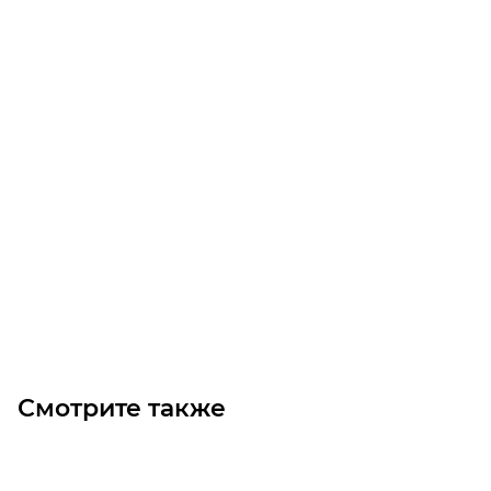
VF 49 P1 36 P71 B5 B3 червячный редуктор Bonfiglioli
Уточните наличие
25 200
₽
/шт
В корзину
Смотрите также