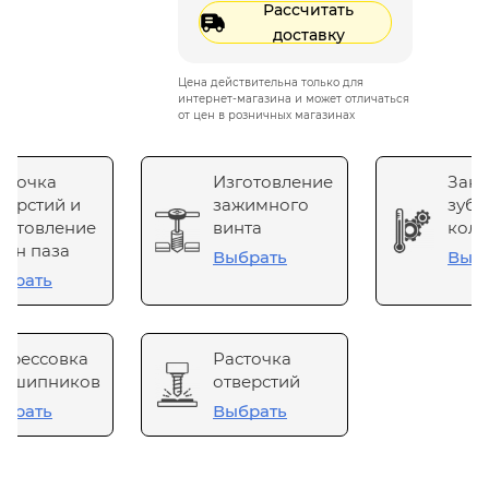
Рассчитать
доставку
Цена действительна только для
интернет-магазина и может отличаться
от цен в розничных магазинах
сточка
Изготовление
Зака
верстий и
зажимного
зубч
готовление
винта
коле
он паза
Выбрать
Выб
брать
прессовка
Расточка
одшипников
отверстий
брать
Выбрать