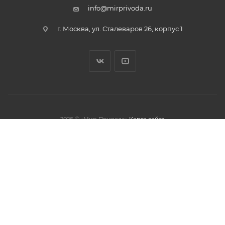
info@mirprivoda.ru
г. Москва, ул. Сталеваров 26, корпус 1
2026 © «Мир Привода»
Карта сайта
олжая использовать данный сайт,
тношении обработки персональных
обработки файлов cookies.