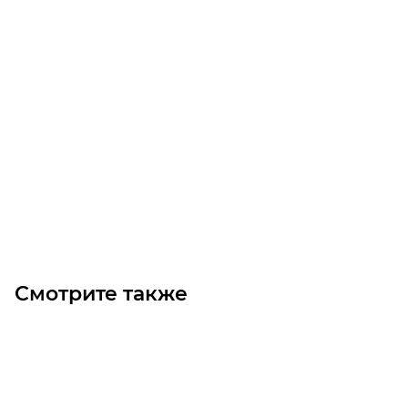
Шестерня M1.5 Z=46 со ступицей цилиндрическая
Много
990
₽
/шт
В корзину
Смотрите также