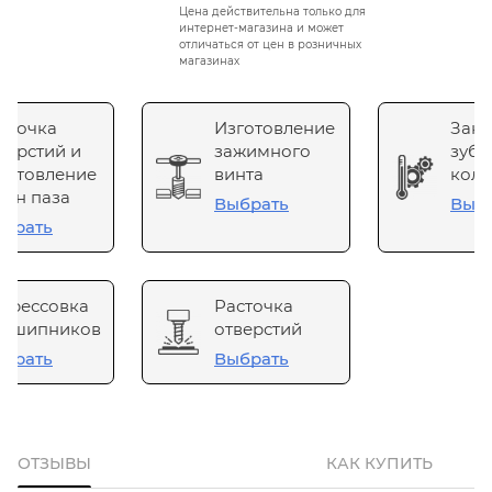
Цена действительна только для
интернет-магазина и может
отличаться от цен в розничных
магазинах
сточка
Изготовление
Зака
верстий и
зажимного
зубч
готовление
винта
коле
он паза
Выбрать
Выб
брать
прессовка
Расточка
одшипников
отверстий
брать
Выбрать
ОТЗЫВЫ
КАК КУПИТЬ