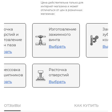
Цена действительна только для
интернет-магазина и может
отличаться от цен в розничных
магазинах
сточка
Изготовление
Зака
верстий и
зажимного
зубч
готовление
винта
коле
он паза
Выбрать
Выб
брать
прессовка
Расточка
одшипников
отверстий
брать
Выбрать
ОТЗЫВЫ
КАК КУПИТЬ