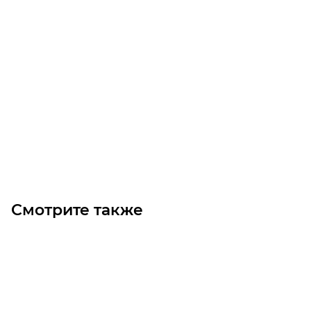
Электродвигатель трехфазный GM3E 315 S 6a (75/1000)
Уточните наличие
Цена по запросу
Под заказ
Смотрите также