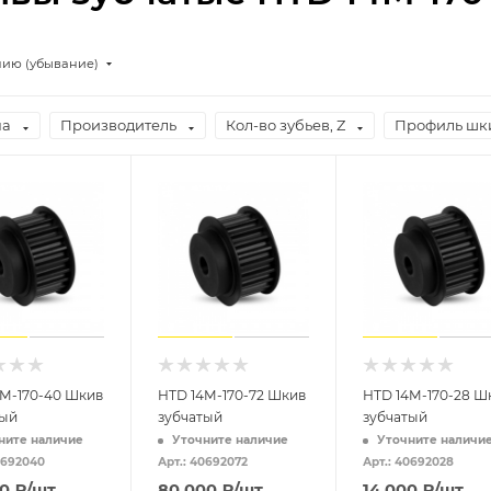
нию (убывание)
на
Производитель
Кол-во зубьев, Z
Профиль шк
4M-170-40 Шкив
HTD 14M-170-72 Шкив
HTD 14M-170-28 Ш
тый
зубчатый
зубчатый
ните наличие
Уточните наличие
Уточните наличи
0692040
Арт.: 40692072
Арт.: 40692028
00
₽
/шт
80 000
₽
/шт
14 000
₽
/шт