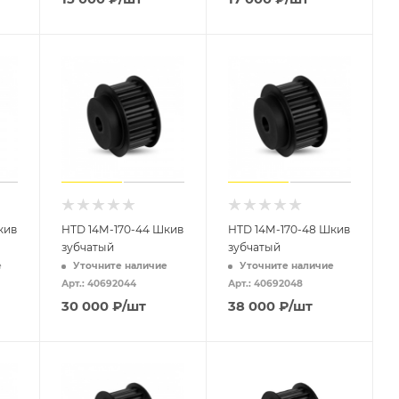
кив
HTD 14M-170-44 Шкив
HTD 14M-170-48 Шкив
зубчатый
зубчатый
е
Уточните наличие
Уточните наличие
Арт.: 40692044
Арт.: 40692048
30 000
₽
/шт
38 000
₽
/шт