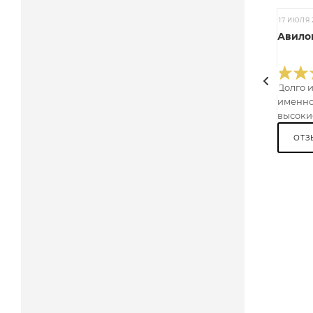
17 ИЮЛЯ 
Авилов
Долго 
именно
высокие
ОТЗ