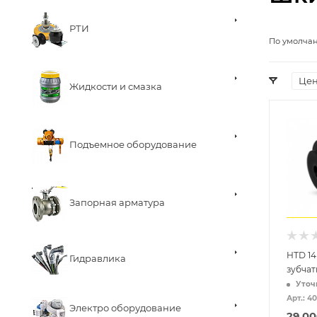
РТИ
По умолча
Це
Жидкости и смазка
Подъемное оборудование
Запорная арматура
HTD 1
Гидравлика
зубча
Уточ
Арт.: 4
Электро оборудование
29 0