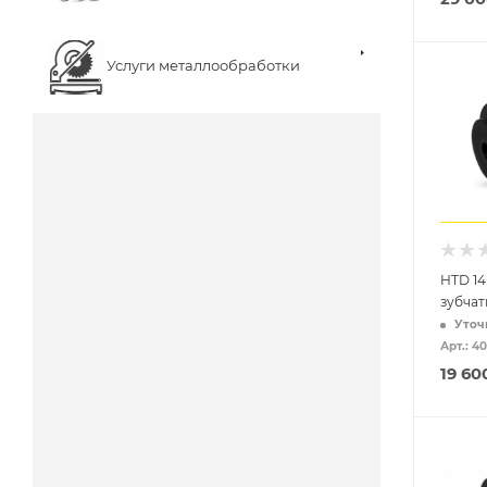
Услуги металлообработки
HTD 14
зубча
Уточ
Арт.: 4
19 60