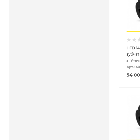
HTD 14
зубча
Уточ
Арт.: 4
54 0