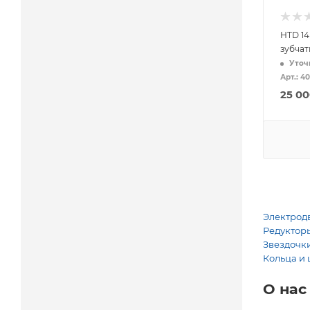
HTD 14
зубча
Уточ
Арт.: 4
25 0
Электродв
Редукторы
Звездочки
Кольца и 
О нас