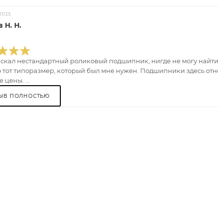
2025
 Н. Н.
искал нестандартный роликовый подшипник, нигде не могу найти.
 тот типоразмер, который был мне нужен. Подшипники здесь отно
 цены. ...
ЫВ ПОЛНОСТЬЮ