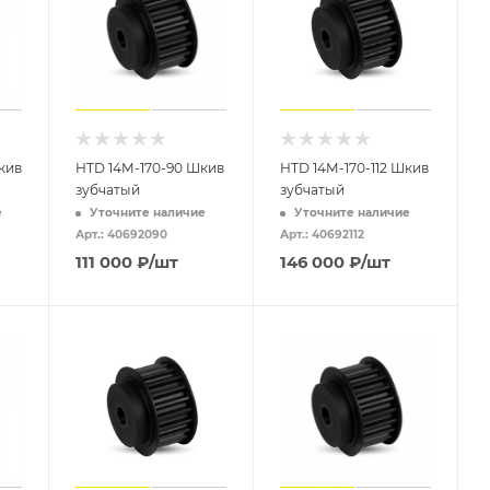
кив
HTD 14M-170-90 Шкив
HTD 14M-170-112 Шкив
зубчатый
зубчатый
е
Уточните наличие
Уточните наличие
Арт.: 40692090
Арт.: 40692112
111 000
₽
/шт
146 000
₽
/шт