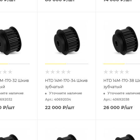
M-170-32 Шкив
HTD 14M-170-34 Шкив
HTD 14M-170-38 Ш
тый
зубчатый
зубчатый
ните наличие
Уточните наличие
Уточните наличи
0692032
Арт.: 40692034
Арт.: 40692038
0
₽
/шт
22 000
₽
/шт
26 000
₽
/шт