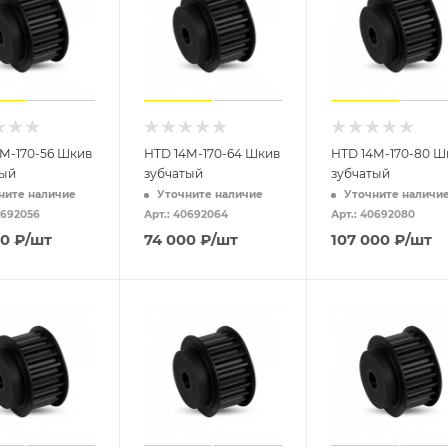
M-170-56 Шкив
HTD 14M-170-64 Шкив
HTD 14M-170-80 Ш
тый
зубчатый
зубчатый
ните наличие
Уточните наличие
Уточните наличи
0692056
Арт.: 40692064
Арт.: 40692080
00
₽
/шт
74 000
₽
/шт
107 000
₽
/шт