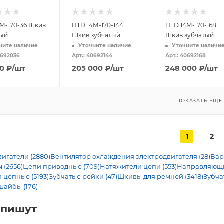
M-170-36 Шкив
HTD 14M-170-144
HTD 14M-170-168
тый
Шкив зубчатый
Шкив зубчатый
ните наличие
Уточните наличие
Уточните наличи
0692036
Арт.: 40692144
Арт.: 40692168
00
₽
/шт
205 000
₽
/шт
248 000
₽
/шт
ПОКАЗАТЬ ЕЩЕ
1
2
игатели (2880)
Вентилятор охлаждения электродвигателя (28)
Вар
 (2656)
Цепи приводные (709)
Натяжители цепи (553)
Направляющие
 цепные (5193)
Зубчатые рейки (47)
Шкивы для ремней (3418)
Зубча
шайбы (176)
 пишут