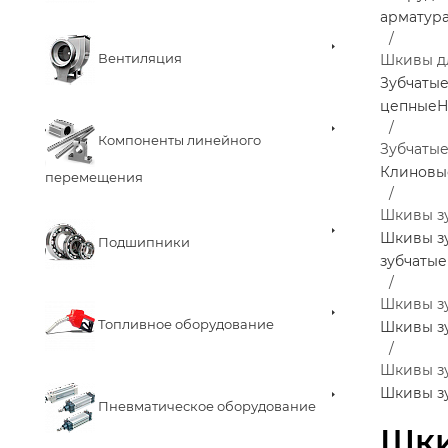
арматур
Вентиляция
Шкивы д
Зубчаты
цепные
Н
Компоненты линейного
Зубчаты
Клиновы
перемещения
Шкивы з
Шкивы з
Подшипники
зубчатые
Шкивы з
Топливное оборудование
Шкивы з
Шкивы зу
Шкивы зу
Пневматическое оборудование
Шки