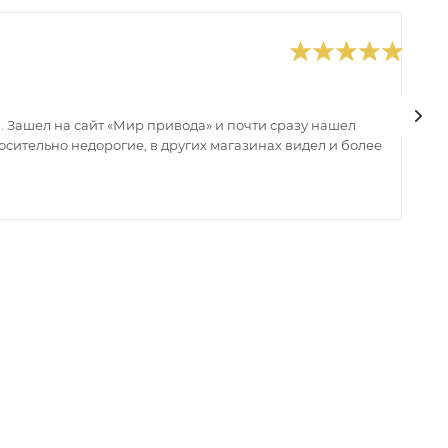
0
В
 Зашел на сайт «Мир привода» и почти сразу нашел
В
сительно недорогие, в других магазинах видел и более
з
ин