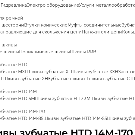
а
Гидравлика
Электро оборудование
Услуги металлообработ
ля ремней
е шестерни
Втулки конические
Муфты соединительные
Зубча
аправляющие для скольжения цепи
Натяжители цепи
Коль
е шкивы
е шкивы
Поликлиновые шкивы
Шкивы PRB
убчатые HTD
убчатые MXL
Шкивы зубчатые XL
Шкивы зубчатые XXH
Загото
 L
Шкивы зубчатые XH
Зубчатые шкивы Т
шкивы зубчатые CT
Ш
убчатые HTD 14M
убчатые HTD 5M
Шкивы зубчатые HTD 3M
Шкивы зубчатые H
бчатые HTD 14M-170
бчатые HTD 14M-85
Шкивы зубчатые HTD 14M-55
Шкивы зубча
вы зубчатые HTD 14M-170