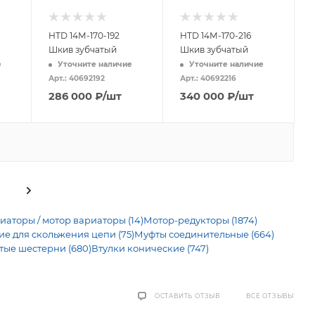
HTD 14M-170-192
HTD 14M-170-216
Шкив зубчатый
Шкив зубчатый
е
Уточните наличие
Уточните наличие
Арт.: 40692192
Арт.: 40692216
286 000
₽
/шт
340 000
₽
/шт
иаторы / мотор вариаторы (14)
Мотор-редукторы (1874)
 для скольжения цепи (75)
Муфты соединительные (664)
тые шестерни (680)
Втулки конические (747)
ВСЕ ОТЗЫВЫ
ОСТАВИТЬ ОТЗЫВ