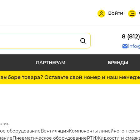
Войти
8 (812
info
ПАРТНЕРАМ
БРЕНДЫ
выборе товара? Оставьте свой номер и наш менед
ссия
ое оборудование
Вентиляция
Компоненты линейного пере
вание
Пневматическое оборудование
РТИ
Жидкости и смазк