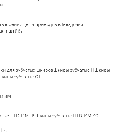
ки
тые рейки
Цепи приводные
Звездочки
ца и шайбы
вки для зубчатых шкивов
Шкивы зубчатые H
Шкивы
кивы зубчатые GT
TD 8M
тые HTD 14M-115
Шкивы зубчатые HTD 14M-40
34