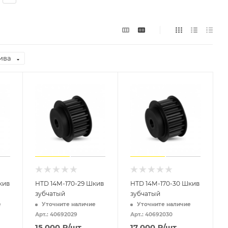
ива
кив
HTD 14M-170-29 Шкив
HTD 14M-170-30 Шкив
зубчатый
зубчатый
е
Уточните наличие
Уточните наличие
Арт.: 40692029
Арт.: 40692030
15 000
₽
/шт
17 000
₽
/шт