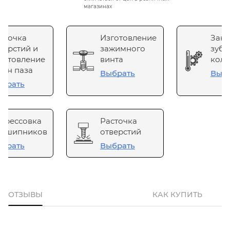
магазинах
сточка
Изготовление
Зака
верстий и
зажимного
зубч
готовление
винта
коле
он паза
Выбрать
Выб
брать
прессовка
Расточка
одшипников
отверстий
брать
Выбрать
ОТЗЫВЫ
КАК КУПИТЬ