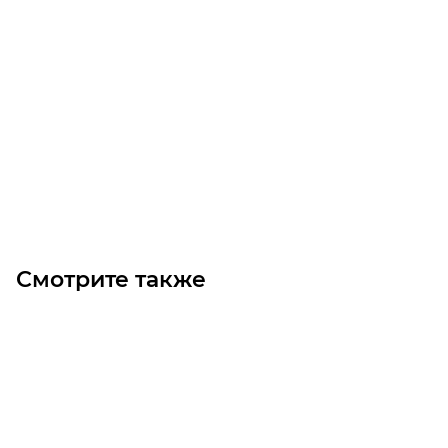
Линейный модуль YR-EGHP175F-L-500
Уточните наличие
Цена по запросу
Под заказ
Смотрите также