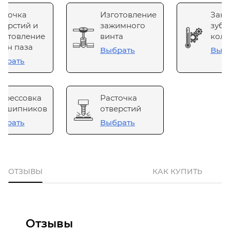
сточка
Изготовление
Зака
верстий и
зажимного
зубч
готовление
винта
коле
он паза
Выбрать
Выб
брать
прессовка
Расточка
одшипников
отверстий
брать
Выбрать
ОТЗЫВЫ
КАК КУПИТЬ
Отзывы