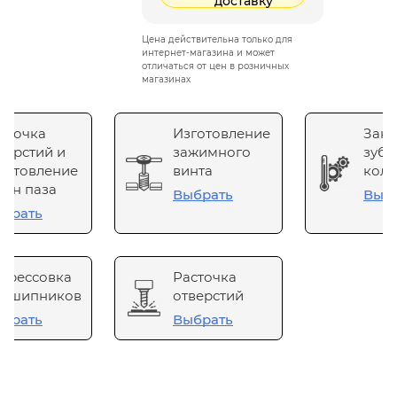
доставку
Цена действительна только для
интернет-магазина и может
отличаться от цен в розничных
магазинах
сточка
Изготовление
Зака
верстий и
зажимного
зубч
готовление
винта
коле
он паза
Выбрать
Выб
брать
прессовка
Расточка
одшипников
отверстий
брать
Выбрать