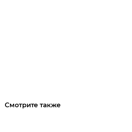
Адаптер отверстия D105 TB1210
Достаточно
Цена по запросу
Под заказ
Смотрите также