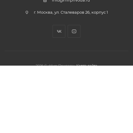
г. Москва, ул. Сталеваров 26, корпус 1
2026 © «Мир Привода»
Карта сайта
олжая использовать данный сайт,
тношении обработки персональных
обработки файлов cookies.