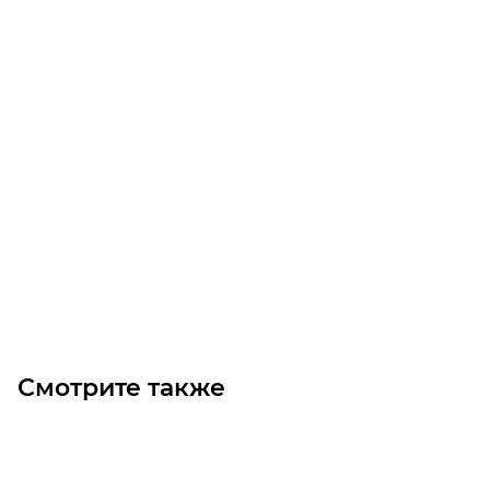
GT2 Ремень 14MGT-3920-20
Уточните наличие
Цена по запросу
Под заказ
Смотрите также