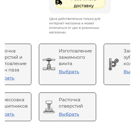
доставку
Цена действительна только для
интернет-магазина и может
отличаться от цен в розничных
магазинах
сточка
Изготовление
Зака
верстий и
зажимного
зубч
готовление
винта
коле
он паза
Выбрать
Выб
брать
прессовка
Расточка
одшипников
отверстий
брать
Выбрать