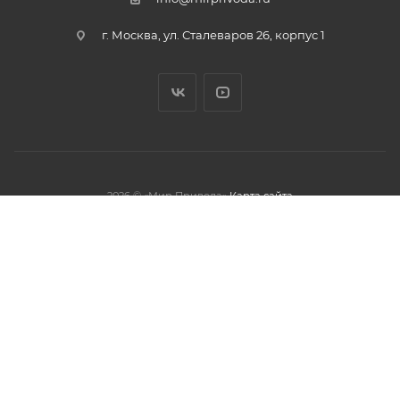
г. Москва, ул. Сталеваров 26, корпус 1
2026 © «Мир Привода»
Карта сайта
олжая использовать данный сайт,
тношении обработки персональных
обработки файлов cookies.