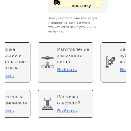
доставку
Цена действительна только для
интернет-магазина и может
отличаться от цен в розничных
магазинах
сточка
Изготовление
Зака
верстий и
зажимного
зубч
готовление
винта
коле
он паза
Выбрать
Выб
брать
прессовка
Расточка
одшипников
отверстий
брать
Выбрать