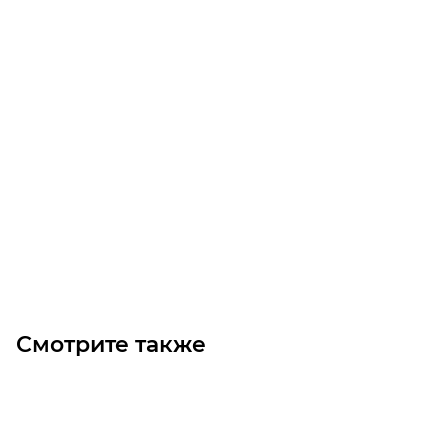
GT3 960 8MGT 30 Ремень (Gates)
Уточните наличие
Цена по запросу
Под заказ
Смотрите также