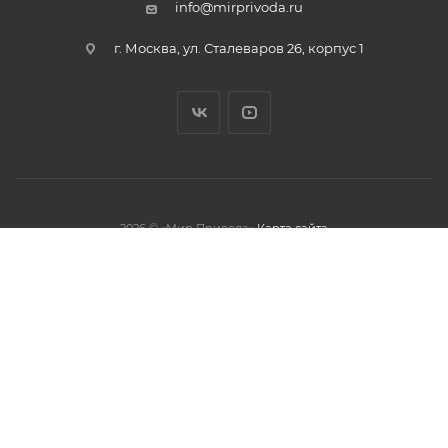
info@mirprivoda.ru
г. Москва, ул. Сталеваров 26, корпус 1
2026 © «Мир Привода»
Карта сайта
олжая использовать данный сайт,
тношении обработки персональных
обработки файлов cookies.