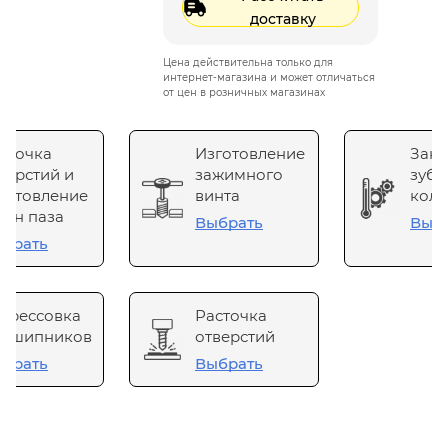
доставку
Цена действительна только для
интернет-магазина и может отличаться
от цен в розничных магазинах
сточка
Изготовление
Зака
верстий и
зажимного
зубч
готовление
винта
коле
он паза
Выбрать
Выб
брать
прессовка
Расточка
одшипников
отверстий
брать
Выбрать