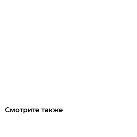
AT 80B 2 B14 (1.1/3000) Электродвигатель
Уточните наличие
Цена по запросу
Под заказ
Смотрите также