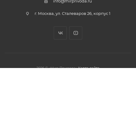
info@mirprivoda.ru
г. Москва, ул. Сталеваров 26, корпус 1
2026 © «Мир Привода»
Карта сайта
олжая использовать данный сайт,
тношении обработки персональных
обработки файлов cookies.