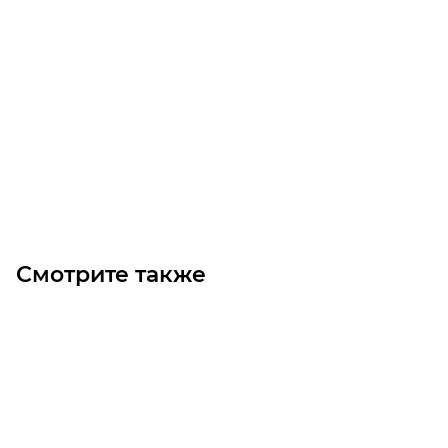
3SPC-800 TB5050 Шкив
Уточните наличие
83 700
₽
/шт
В корзину
Смотрите также