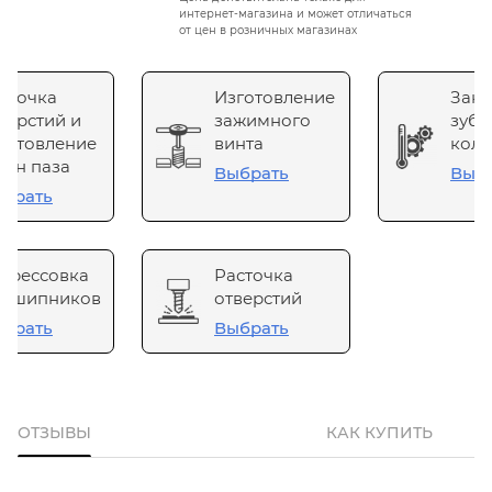
интернет-магазина и может отличаться
от цен в розничных магазинах
сточка
Изготовление
Зака
верстий и
зажимного
зубч
готовление
винта
коле
он паза
Выбрать
Выб
брать
прессовка
Расточка
одшипников
отверстий
брать
Выбрать
ОТЗЫВЫ
КАК КУПИТЬ