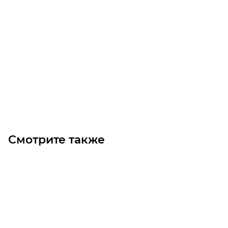
HTD 295 5M 9 Ремень (Gates)
Уточните наличие
Цена по запросу
Под заказ
Смотрите также