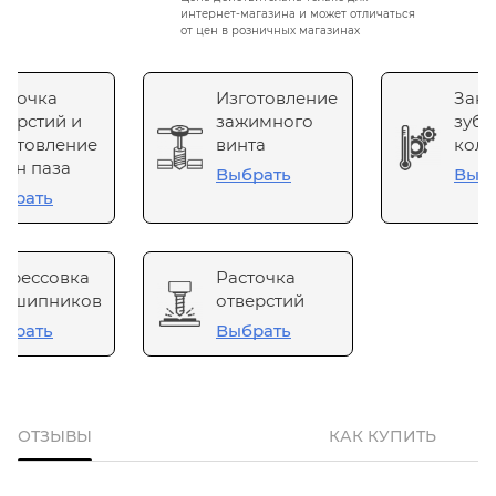
интернет-магазина и может отличаться
от цен в розничных магазинах
сточка
Изготовление
Зака
верстий и
зажимного
зубч
готовление
винта
коле
он паза
Выбрать
Выб
брать
прессовка
Расточка
одшипников
отверстий
брать
Выбрать
ОТЗЫВЫ
КАК КУПИТЬ