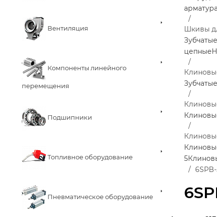
арматур
Вентиляция
Шкивы д
Зубчаты
цепные
Н
Компоненты линейного
Клиновы
Зубчаты
перемещения
Клиновы
Клиновы
Подшипники
Клиновы
Клиновы
Топливное оборудование
5
Клинов
6SPB-
6SP
Пневматическое оборудование