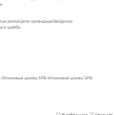
ки
тые рейки
Цепи приводные
Звездочки
ца и шайбы
-3
Клиновые шкивы SPB-4
Клиновые шкивы SPB-
В избранное
Сравнить