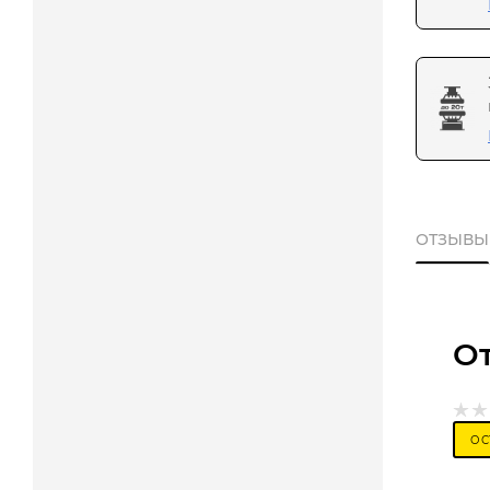
ОТЗЫВЫ
О
ОС