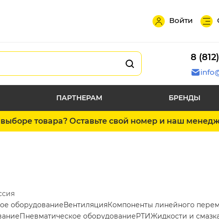
Войти
8 (812
info
ПАРТНЕРАМ
БРЕНДЫ
выборе товара? Оставьте свой номер и наш менед
ссия
ое оборудование
Вентиляция
Компоненты линейного пере
вание
Пневматическое оборудование
РТИ
Жидкости и смазк