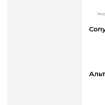
Загру
Соп
Аль