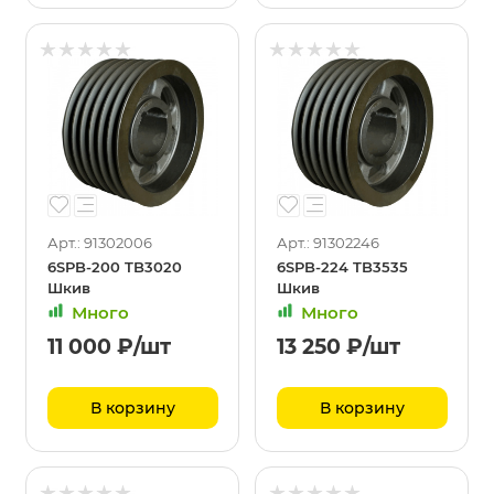
Арт.: 91302006
Арт.: 91302246
6SPB-200 TB3020
6SPB-224 TB3535
Шкив
Шкив
Много
Много
11 000
₽
/шт
13 250
₽
/шт
В корзину
В корзину