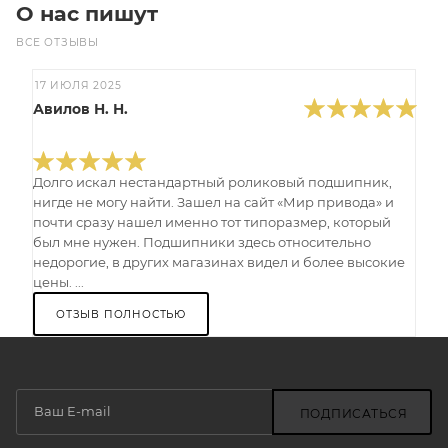
О нас пишут
ВСЕ ОТЗЫВЫ
17 ИЮЛЯ 2025
Авилов Н. Н.
Долго искал нестандартный роликовый подшипник,
нигде не могу найти. Зашел на сайт «Мир привода» и
почти сразу нашел именно тот типоразмер, который
был мне нужен. Подшипники здесь относительно
недорогие, в других магазинах видел и более высокие
цены. ...
ОТЗЫВ ПОЛНОСТЬЮ
ПОДПИСАТЬСЯ