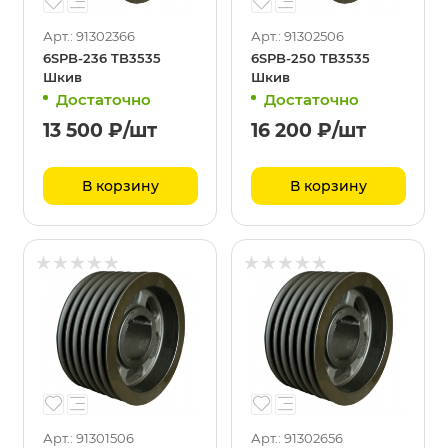
Арт.: 91302366
Арт.: 91302506
6SPB-236 TB3535
6SPB-250 TB3535
Шкив
Шкив
Достаточно
Достаточно
13 500
₽
/шт
16 200
₽
/шт
В корзину
В корзину
Арт.: 91301506
Арт.: 91302656