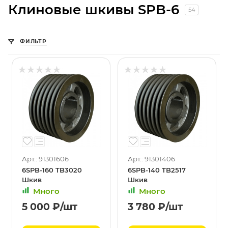
Клиновые шкивы SPB-6
54
ФИЛЬТР
Арт.: 91301606
Арт.: 91301406
6SPB-160 TB3020
6SPB-140 TB2517
Шкив
Шкив
Много
Много
5 000
₽
/шт
3 780
₽
/шт