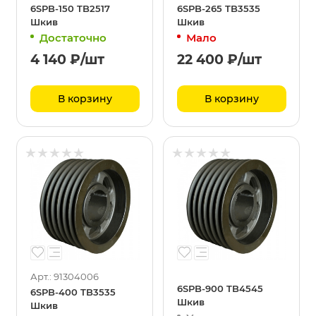
6SPB-150 TB2517
6SPB-265 TB3535
Шкив
Шкив
Достаточно
Мало
4 140
₽
/шт
22 400
₽
/шт
В корзину
В корзину
Арт.: 91304006
6SPB-900 TB4545
6SPB-400 TB3535
Шкив
Шкив