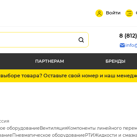
Войти
8 (812
info
ПАРТНЕРАМ
БРЕНДЫ
выборе товара? Оставьте свой номер и наш менед
ссия
ое оборудование
Вентиляция
Компоненты линейного пере
вание
Пневматическое оборудование
РТИ
Жидкости и смазк