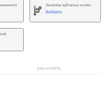
ажимного
Закалка зубчатых колес
Выбрать
тий
КАК КУПИТЬ