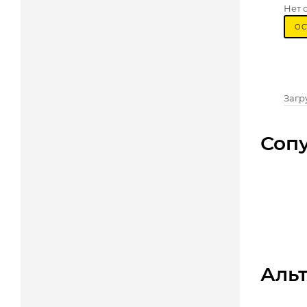
Нет 
ОС
Загру
Соп
Аль