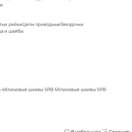
ки
тые рейки
Цепи приводные
Звездочки
ца и шайбы
-4
Клиновые шкивы SPB-5
Клиновые шкивы SPB-
В избранное
Сравнить