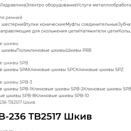
а
Гидравлика
Электро оборудование
Услуги металлообработ
ля ремней
е шестерни
Втулки конические
Муфты соединительные
Зубча
аправляющие для скольжения цепи
Натяжители цепи
Коль
е шкивы
е шкивы
Поликлиновые шкивы
Шкивы PRB
е шкивы SPB
е шкивы SPA
Клиновые шкивы SPC
Клиновые шкивы SPZ
е шкивы SPB-3
е шкивы SPB-1
Клиновые шкивы SPB-2
Клиновые шкивы SPB
ые шкивы SPB-8
Клиновые шкивы SPB-10
236 TB2517 Шкив
B-236 TB2517 Шкив