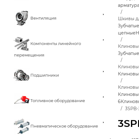
арматур
Вентиляция
Шкивы д
Зубчаты
цепные
Н
Компоненты линейного
Клиновы
Зубчаты
перемещения
Клиновы
Клиновы
Подшипники
Клиновы
Клиновы
Топливное оборудование
6
Клинов
3SPB-
3SP
Пневматическое оборудование