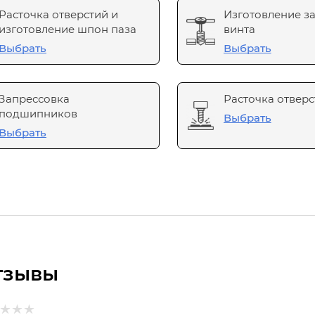
Расточка отверстий и
Изготовление з
изготовление шпон паза
винта
Выбрать
Выбрать
Запрессовка
Расточка отверс
подшипников
Выбрать
Выбрать
тзывы