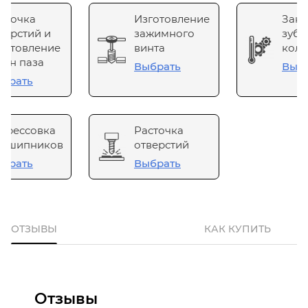
сточка
Изготовление
Зака
верстий и
зажимного
зубч
готовление
винта
коле
он паза
Выбрать
Выб
брать
прессовка
Расточка
одшипников
отверстий
брать
Выбрать
ОТЗЫВЫ
КАК КУПИТЬ
Отзывы