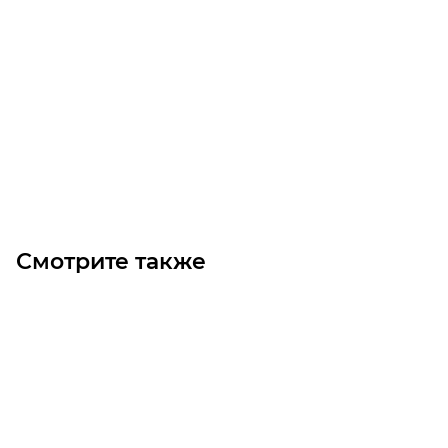
Шестерня M3 Z=24 со ступицей цилиндрическая
Достаточно
Изготовление: 10 дней
1 400
₽
/шт
В корзину
Смотрите также