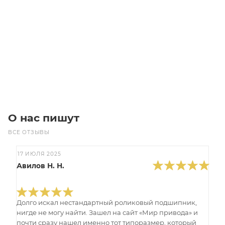
XXH 500 Z=90 (чугун) Шкивы зубчатые
Уточните наличие
304 276
₽
/шт
В корзину
О нас пишут
ВСЕ ОТЗЫВЫ
17 ИЮЛЯ 2025
Авилов Н. Н.
Долго искал нестандартный роликовый подшипник,
нигде не могу найти. Зашел на сайт «Мир привода» и
почти сразу нашел именно тот типоразмер, который