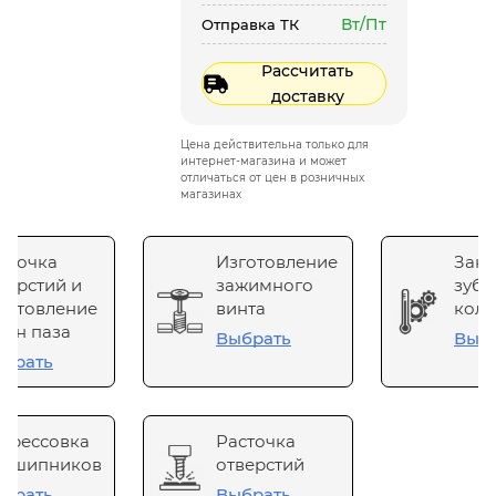
Вт/Пт
Отправка ТК
Рассчитать
доставку
Цена действительна только для
интернет-магазина и может
отличаться от цен в розничных
магазинах
сточка
Изготовление
Зака
верстий и
зажимного
зубч
готовление
винта
коле
он паза
Выбрать
Выб
брать
прессовка
Расточка
одшипников
отверстий
брать
Выбрать