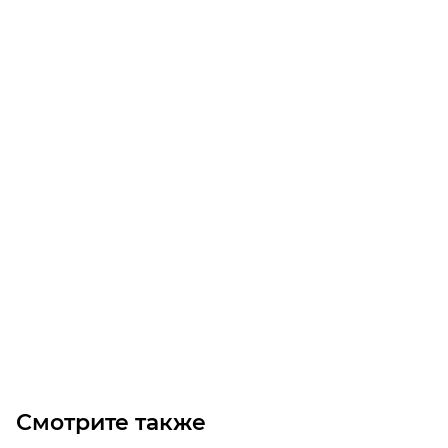
PL3086/10 1215L10 MICROV Ремень (Gates)
Уточните наличие
Цена по запросу
Под заказ
Смотрите также