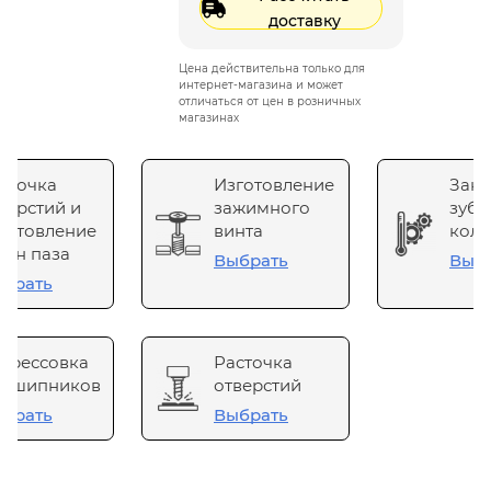
доставку
Цена действительна только для
интернет-магазина и может
отличаться от цен в розничных
магазинах
сточка
Изготовление
Зака
верстий и
зажимного
зубч
готовление
винта
коле
он паза
Выбрать
Выб
брать
прессовка
Расточка
одшипников
отверстий
брать
Выбрать