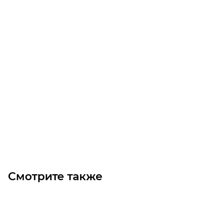
Линейный модуль YR-HGHP140F-RU-1350
Уточните наличие
Цена по запросу
Под заказ
Смотрите также