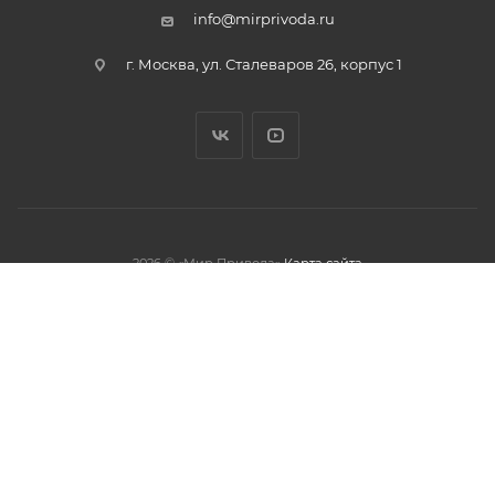
info@mirprivoda.ru
г. Москва, ул. Сталеваров 26, корпус 1
2026 © «Мир Привода»
Карта сайта
олжая использовать данный сайт,
тношении обработки персональных
обработки файлов cookies.