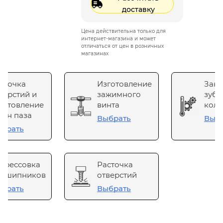
доставку
Цена действительна только для
интернет-магазина и может
отличаться от цен в розничных
магазинах
сточка
Изготовление
Зака
верстий и
зажимного
зубч
готовление
винта
коле
он паза
Выбрать
Выб
брать
прессовка
Расточка
одшипников
отверстий
брать
Выбрать