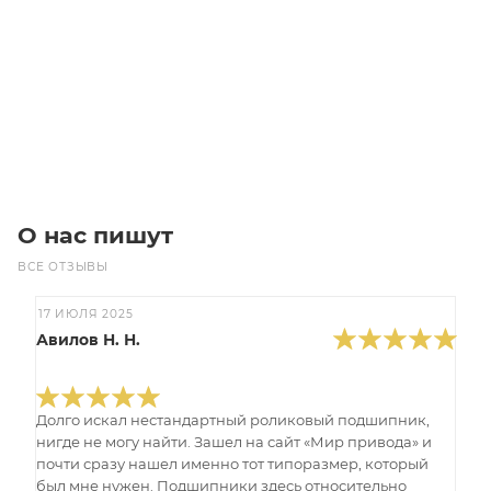
Изготовление: 5 дней
9 018.05
₽
/шт
В корзину
О нас пишут
ВСЕ ОТЗЫВЫ
17 ИЮЛЯ 2025
Авилов Н. Н.
Долго искал нестандартный роликовый подшипник,
нигде не могу найти. Зашел на сайт «Мир привода» и
почти сразу нашел именно тот типоразмер, который
был мне нужен. Подшипники здесь относительно