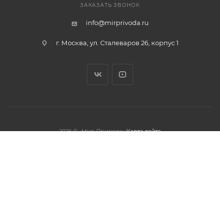
ЗАКАЗАТЬ ЗВОНОК
info@mirprivoda.ru
г. Москва, ул. Сталеваров 26, корпус 1
2026 © «Мир Привода»
Карта сайта
олжая использовать данный сайт,
тношении обработки персональных