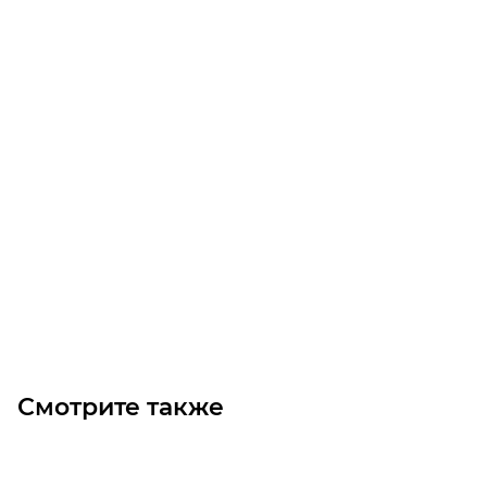
Редуктор TA 45 55 D 15 HS A
Уточните наличие
Цена по запросу
Под заказ
Смотрите также