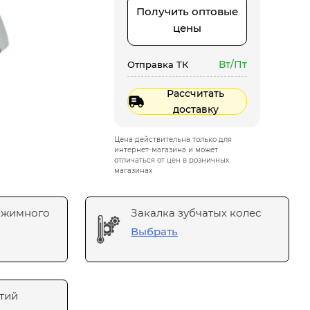
Получить оптовые
цены
Вт/Пт
Отправка ТК
Рассчитать
доставку
Цена действительна только для
интернет-магазина и может
отличаться от цен в розничных
магазинах
ажимного
Закалка зубчатых колес
Выбрать
тий