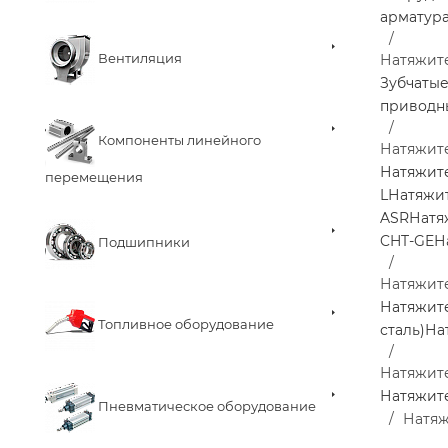
арматур
Вентиляция
Натяжит
Зубчаты
приводн
Компоненты линейного
Натяжит
Натяжит
перемещения
L
Натяжи
ASR
Натя
CHT-GE
Н
Подшипники
Натяжите
Натяжите
Топливное оборудование
сталь)
На
Натяжите
Натяжите
Пневматическое оборудование
Натяж