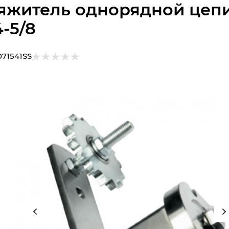
яжитель однорядной цеп
4-5/8
071541SS