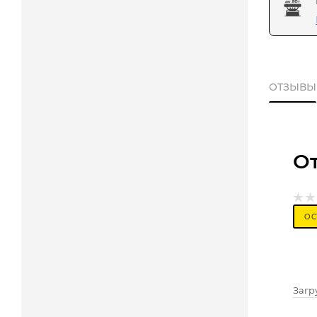
ОТЗЫВЫ
О
ОС
Загру