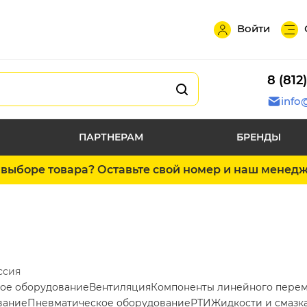
Войти
8 (812
info
ПАРТНЕРАМ
БРЕНДЫ
выборе товара? Оставьте свой номер и наш менед
ссия
ое оборудование
Вентиляция
Компоненты линейного пере
вание
Пневматическое оборудование
РТИ
Жидкости и смазк