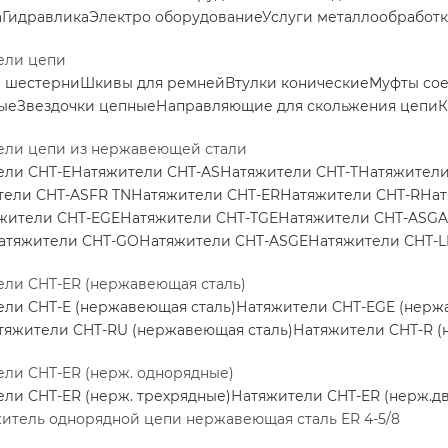
а
Гидравлика
Электро оборудование
Услуги металлообработ
ели цепи
е шестерни
Шкивы для ремней
Втулки конические
Муфты со
ые
Звездочки цепные
Направляющие для скольжения цепи
К
ели цепи из нержавеющей стали
ели CHT-E
Натяжители CHT-AS
Натяжители CHT-T
Натяжители
тели CHT-ASFR TN
Натяжители CHT-ER
Натяжители CHT-R
Нат
жители CHT-EGE
Натяжители CHT-TGE
Натяжители CHT-ASGA
атяжители CHT-GO
Натяжители CHT-ASGE
Натяжители CHT-L
ли CHT-ER (нержавеющая сталь)
ли CHT-E (нержавеющая сталь)
Натяжители CHT-EGE (нерж
тяжители CHT-RU (нержавеющая сталь)
Натяжители CHT-R (
ли CHT-ER (нерж. однорядные)
ли CHT-ER (нерж. трехрядные)
Натяжители CHT-ER (нерж.д
итель однорядной цепи нержавеющая сталь ER 4-5/8