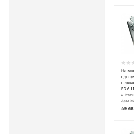
Натяж
однор
нержа
ER 6-1 
Уточ
Арт.: 9
49 6