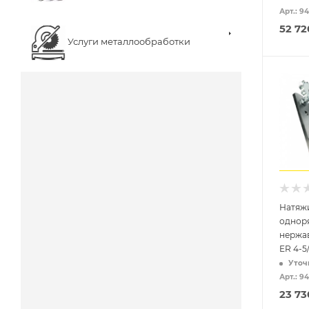
Арт.: 
52 72
Услуги металлообработки
Натяж
однор
нержа
ER 4-5
Уточ
Арт.: 9
23 73