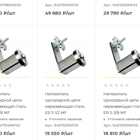
94073861MFSS
Арт.: 94073161MFSS
Арт.: 94072551MFSS
0
₽
/шт
49 680
₽
/шт
29 790
₽
/шт
итель
Натяжитель
Натяжитель
ядной цепи
однорядной цепи
однорядной цепи
веющая сталь
нержавеющая сталь
нержавеющая ста
/8 MF
ER 3-1/2 MF
ER 3-3/8 MF
ните наличие
Уточните наличие
Уточните наличи
4071541MFSS
Арт.: 94071231MFSS
Арт.: 94070931MFSS
0
₽
/шт
19 550
₽
/шт
18 810
₽
/шт