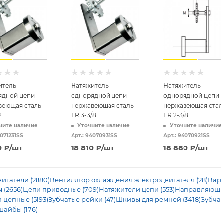
итель
Натяжитель
Натяжитель
ядной цепи
однорядной цепи
однорядной цепи
веющая сталь
нержавеющая сталь
нержавеющая ста
2
ER 3-3/8
ER 2-3/8
ните наличие
Уточните наличие
Уточните наличи
4071231SS
Арт.: 94070931SS
Арт.: 94070921SS
0
₽
/шт
18 810
₽
/шт
18 880
₽
/шт
игатели (2880)
Вентилятор охлаждения электродвигателя (28)
Вар
 (2656)
Цепи приводные (709)
Натяжители цепи (553)
Направляющие
 цепные (5193)
Зубчатые рейки (47)
Шкивы для ремней (3418)
Зубча
шайбы (176)