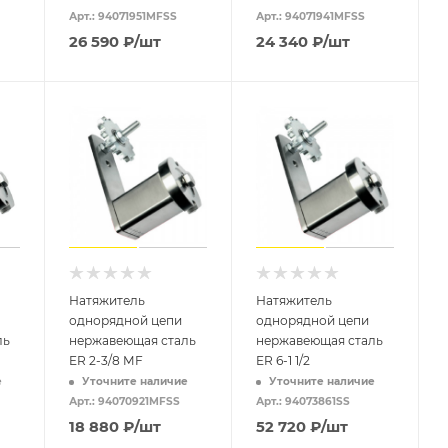
Арт.: 94071951MFSS
Арт.: 94071941MFSS
26 590
₽
/шт
24 340
₽
/шт
Натяжитель
Натяжитель
однорядной цепи
однорядной цепи
ль
нержавеющая сталь
нержавеющая сталь
ER 2-3/8 MF
ER 6-1 1/2
е
Уточните наличие
Уточните наличие
Арт.: 94070921MFSS
Арт.: 94073861SS
18 880
₽
/шт
52 720
₽
/шт