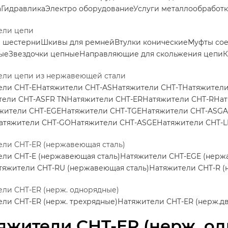
а
Гидравлика
Электро оборудование
Услуги металлообработ
ели цепи
е шестерни
Шкивы для ремней
Втулки конические
Муфты со
ые
Звездочки цепные
Направляющие для скольжения цепи
К
ели цепи из нержавеющей стали
ели CHT-E
Натяжители CHT-AS
Натяжители CHT-T
Натяжители
тели CHT-ASFR TN
Натяжители CHT-ER
Натяжители CHT-R
Нат
жители CHT-EGE
Натяжители CHT-TGE
Натяжители CHT-ASGA
атяжители CHT-GO
Натяжители CHT-ASGE
Натяжители CHT-L
ли CHT-ER (нержавеющая сталь)
ли CHT-E (нержавеющая сталь)
Натяжители CHT-EGE (нерж
тяжители CHT-RU (нержавеющая сталь)
Натяжители CHT-R (
ли CHT-ER (нерж. однорядные)
ли CHT-ER (нерж. трехрядные)
Натяжители CHT-ER (нерж.д
яжители CHT-ER (нерж. о