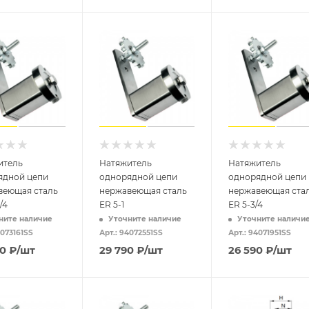
итель
Натяжитель
Натяжитель
ядной цепи
однорядной цепи
однорядной цепи
веющая сталь
нержавеющая сталь
нержавеющая ста
1/4
ER 5-1
ER 5-3/4
ните наличие
Уточните наличие
Уточните наличи
4073161SS
Арт.: 94072551SS
Арт.: 94071951SS
80
₽
/шт
29 790
₽
/шт
26 590
₽
/шт