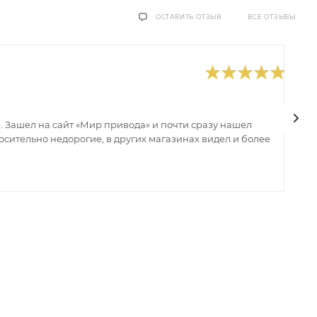
ВСЕ ОТЗЫВЫ
ОСТАВИТЬ ОТЗЫВ
0
В
 Зашел на сайт «Мир привода» и почти сразу нашел
В
сительно недорогие, в других магазинах видел и более
з
ин