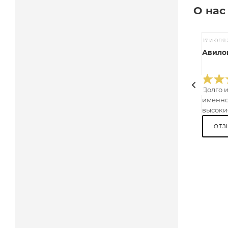
О нас
17 ИЮЛЯ 
Авилов
Долго 
именно
высокие
ОТЗ