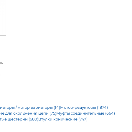
ль
е
иаторы / мотор вариаторы (14)
Мотор-редукторы (1874)
 для скольжения цепи (75)
Муфты соединительные (664)
тые шестерни (680)
Втулки конические (747)