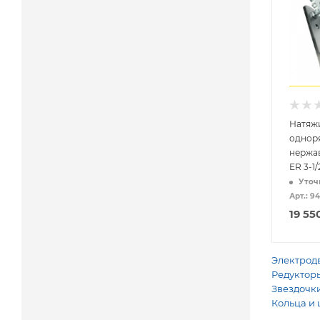
Натяж
однор
нержа
ER 3-1/
Уточ
Арт.: 9
19 55
Электродв
Редукторы
Звездочки
Кольца и 