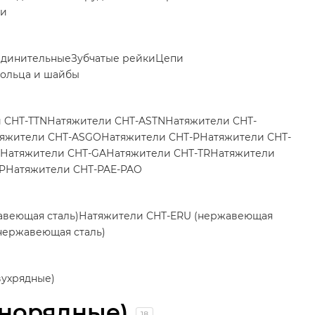
ки
единительные
Зубчатые рейки
Цепи
ольца и шайбы
 CHT-TTN
Натяжители CHT-ASTN
Натяжители CHT-
яжители CHT-ASGO
Натяжители CHT-P
Натяжители CHT-
Натяжители CHT-GA
Натяжители CHT-TR
Натяжители
P
Натяжители CHT-PAE-PAO
авеющая сталь)
Натяжители CHT-ERU (нержавеющая
нержавеющая сталь)
вухрядные)
днорядные)
18