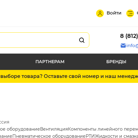
Войти
8 (812
info
ПАРТНЕРАМ
БРЕНДЫ
выборе товара? Оставьте свой номер и наш менед
ссия
ое оборудование
Вентиляция
Компоненты линейного пере
вание
Пневматическое оборудование
РТИ
Жидкости и смазк