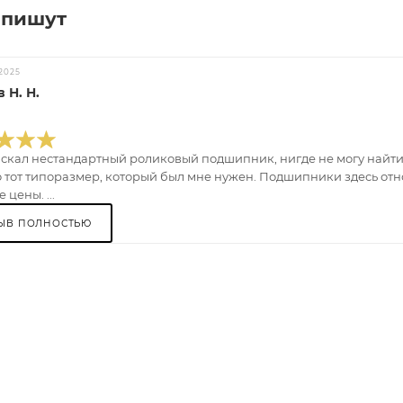
 пишут
2025
 Н. Н.
искал нестандартный роликовый подшипник, нигде не могу найти.
 тот типоразмер, который был мне нужен. Подшипники здесь отно
 цены. ...
ЫВ ПОЛНОСТЬЮ