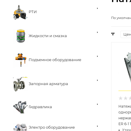
РТИ
По умолча
Це
Жидкости и смазка
Подъемное оборудование
Запорная арматура
Натяж
Гидравлика
однор
нержа
ER 6-1 
Электро оборудование
Уточ