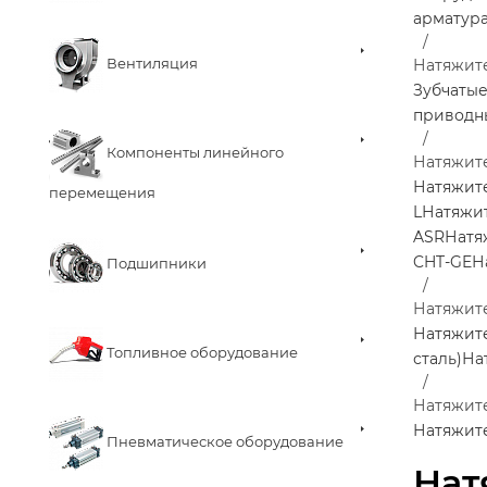
арматур
Вентиляция
Натяжит
Зубчаты
приводн
Компоненты линейного
Натяжит
Натяжит
перемещения
L
Натяжи
ASR
Натя
CHT-GE
Н
Подшипники
Натяжите
Натяжите
Топливное оборудование
сталь)
На
Натяжите
Натяжите
Пневматическое оборудование
Нат