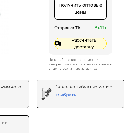
Получить оптовые
цены
Вт/Пт
Отправка ТК
Рассчитать
доставку
Цена действительна только для
интернет-магазина и может отличаться
от цен в розничных магазинах
ажимного
Закалка зубчатых колес
Выбрать
тий