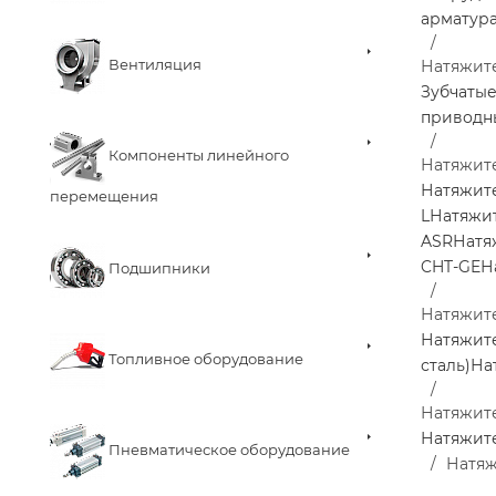
арматур
Вентиляция
Натяжит
Зубчаты
приводн
Компоненты линейного
Натяжит
Натяжит
перемещения
L
Натяжи
ASR
Натя
CHT-GE
Н
Подшипники
Натяжите
Натяжите
Топливное оборудование
сталь)
На
Натяжите
Натяжите
Пневматическое оборудование
Натяж