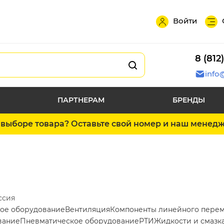
Войти
8 (812
info
ПАРТНЕРАМ
БРЕНДЫ
выборе товара? Оставьте свой номер и наш менед
ссия
ое оборудование
Вентиляция
Компоненты линейного пере
вание
Пневматическое оборудование
РТИ
Жидкости и смазк