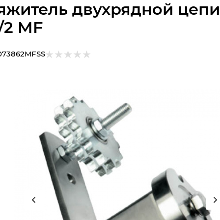
яжитель двухрядной цепи
1/2 MF
073862MFSS