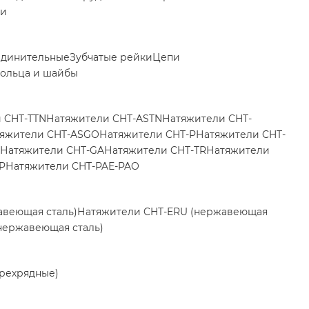
ки
единительные
Зубчатые рейки
Цепи
ольца и шайбы
 CHT-TTN
Натяжители CHT-ASTN
Натяжители CHT-
яжители CHT-ASGO
Натяжители CHT-P
Натяжители CHT-
Натяжители CHT-GA
Натяжители CHT-TR
Натяжители
P
Натяжители CHT-PAE-PAO
авеющая сталь)
Натяжители CHT-ERU (нержавеющая
нержавеющая сталь)
трехрядные)