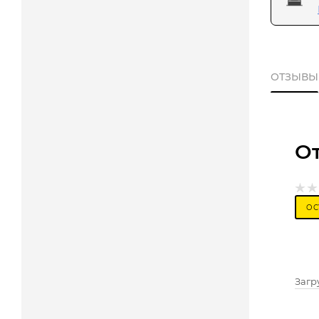
ОТЗЫВЫ
О
ОС
Загру