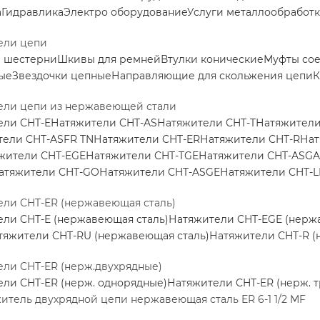
а
Гидравлика
Электро оборудование
Услуги металлообработ
ели цепи
е шестерни
Шкивы для ремней
Втулки конические
Муфты со
ые
Звездочки цепные
Направляющие для скольжения цепи
К
ели цепи из нержавеющей стали
ели CHT-E
Натяжители CHT-AS
Натяжители CHT-T
Натяжители
тели CHT-ASFR TN
Натяжители CHT-ER
Натяжители CHT-R
Нат
жители CHT-EGE
Натяжители CHT-TGE
Натяжители CHT-ASGA
атяжители CHT-GO
Натяжители CHT-ASGE
Натяжители CHT-L
ли CHT-ER (нержавеющая сталь)
ли CHT-E (нержавеющая сталь)
Натяжители CHT-EGE (нерж
тяжители CHT-RU (нержавеющая сталь)
Натяжители CHT-R (
ли CHT-ER (нерж.двухрядные)
ли CHT-ER (нерж. однорядные)
Натяжители CHT-ER (нерж. 
итель двухрядной цепи нержавеющая сталь ER 6-1 1/2 MF