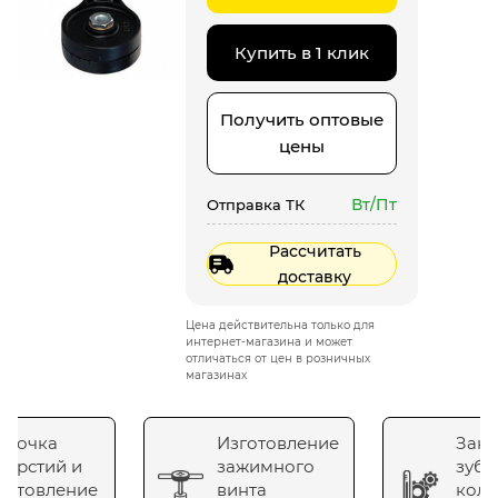
Купить в 1 клик
Получить оптовые
цены
Вт/Пт
Отправка ТК
Рассчитать
доставку
Цена действительна только для
интернет-магазина и может
отличаться от цен в розничных
магазинах
сточка
Изготовление
Зака
верстий и
зажимного
зубч
готовление
винта
коле