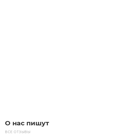
1SPA-160 (под расточку) Шкив
Уточните наличие
2 430
₽
/шт
В корзину
О нас пишут
ВСЕ ОТЗЫВЫ