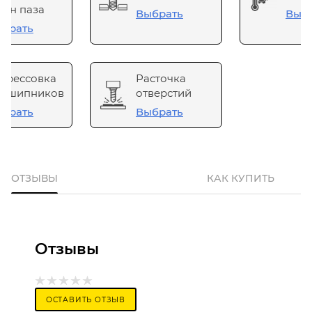
он паза
Выбрать
Выб
брать
прессовка
Расточка
одшипников
отверстий
брать
Выбрать
ОТЗЫВЫ
КАК КУПИТЬ
Отзывы
ОСТАВИТЬ ОТЗЫВ