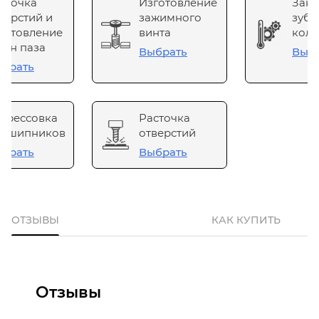
сточка
Изготовление
Зака
верстий и
зажимного
зубч
готовление
винта
коле
он паза
Выбрать
Выб
брать
прессовка
Расточка
одшипников
отверстий
брать
Выбрать
ОТЗЫВЫ
КАК КУПИТЬ
Отзывы